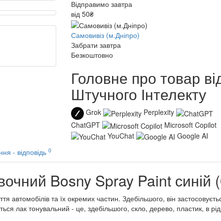
Відправимо завтра
від 50₴
Самовивіз (м.Дніпро)
Забрати завтра
Безкоштовно
Головне про товар ві
Штучного Інтелекту
Grok
Perplexity
ChatGPT
Microsoft Copilot
YouChat
Google AI
0
ння - відповідь
очний Bosny Spray Paint синій (
я автомобілів та їх окремих частин. Здебільшого, він застосовуєть
ься лак тонувальний - це, здебільшого, скло, дерево, пластик, в рі