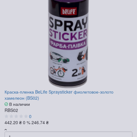
Краска-пленка BeLife Spraysticker фиолетовое-золото
хамелеон (BS02)
В наличии
RBS02
0
442.20 ₴
0 %
246.74 ₴