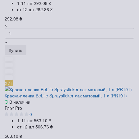
1-11 шт
292.08 ₴
от 12 шт
262.86 ₴
292.08 ₴
Купить
ХИТ
Краска-пленка BeLife Spraysticker лак матовый, 1 л (PR191)
В наличии
R191Pro
0
1-11 шт
563.10 ₴
от 12 шт
506.76 ₴
563.10 ₴