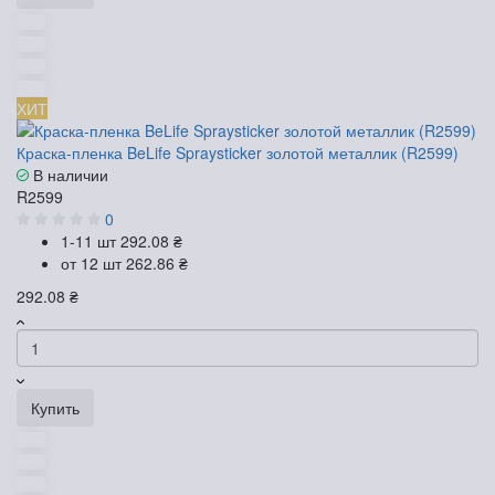
ХИТ
Краска-пленка BeLife Spraysticker золотой металлик (R2599)
В наличии
R2599
0
1-11 шт
292.08 ₴
от 12 шт
262.86 ₴
292.08 ₴
Купить