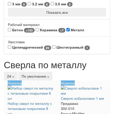
3 мм
3.2 мм
3.5 мм
5
6
6
Показать все
Рабочий материал
Бетон
Керамика
Металл
+105
+7
Хвостовик
Цилиндрический
Шестигранный
89
1
Сверла по металлу
24
По умолчанию
Новинка
Новинка
Сверло кобальтовое 1 мм
Набор сверл по металлу с
Предзаказ
титановым покрытием 8
300-010
шт
Бренд:
Mozitex