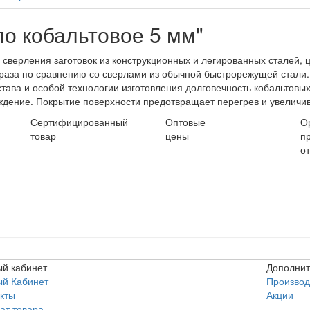
о кобальтовое 5 мм"
сверления заготовок из конструкционных и легированных сталей, 
 раза по сравнению со сверлами из обычной быстрорежущей стали
остава и особой технологии изготовления долговечность кобальто
ждение. Покрытие поверхности предотвращает перегрев и увеличив
Сертифицированный
Оптовые
О
товар
цены
п
о
й кабинет
Дополни
ый Кабинет
Производ
кты
Акции
ат товара