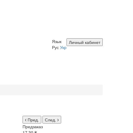
Язык
Личный кабинет
Рус
Укр
Пред.
След.
Предзаказ
17.30 ₴