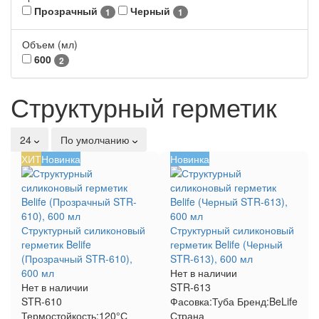
Прозрачный
Черный
1
1
Объем (мл)
600
2
Структурный герметик
24
По умолчанию
ХИТ
Новинка
Новинка
Структурный силиконовый
Структурный силиконовый
герметик Belife
герметик Belife (Черный
(Прозрачный STR-610),
STR-613), 600 мл
600 мл
Нет в наличии
Нет в наличии
STR-613
STR-610
Фасовка:
Туба
Бренд:
BeLife
Термостойкость:
120°С
Страна