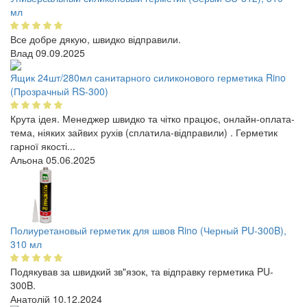
мл
Все добре дякую, швидко відправили.
Влад
09.09.2025
Ящик 24шт/280мл санитарного силиконового герметика Rino
(Прозрачный RS-300)
Крута ідея. Менеджер швидко та чітко працює, онлайн-оплата-
тема, ніяких зайвих рухів (сплатила-відправили) . Герметик
гарної якості...
Альона
05.06.2025
Полиуретановый герметик для швов Rino (Черный PU-300B),
310 мл
Подякував за швидкий зв"язок, та відправку герметика PU-
300B.
Анатолій
10.12.2024