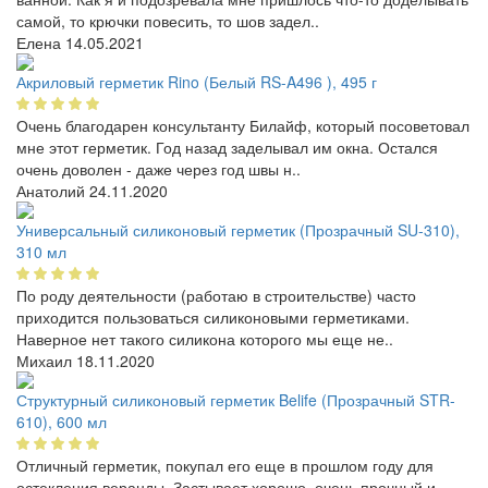
самой, то крючки повесить, то шов задел..
Елена
14.05.2021
Акриловый герметик Rino (Белый RS-A496 ), 495 г
Очень благодарен консультанту Билайф, который посоветовал
мне этот герметик. Год назад заделывал им окна. Остался
очень доволен - даже через год швы н..
Анатолий
24.11.2020
Универсальный силиконовый герметик (Прозрачный SU-310),
310 мл
По роду деятельности (работаю в строительстве) часто
приходится пользоваться силиконовыми герметиками.
Наверное нет такого силикона которого мы еще не..
Михаил
18.11.2020
Структурный силиконовый герметик Belife (Прозрачный STR-
610), 600 мл
Отличный герметик, покупал его еще в прошлом году для
остекления веранды. Застывает хорошо, очень прочный и