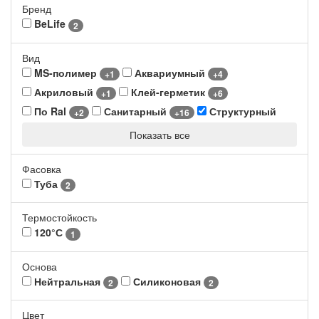
Бренд
BeLife
2
Вид
MS-полимер
Аквариумный
+1
+4
Акриловый
Клей-герметик
+1
+6
По Ral
Санитарный
Структурный
+2
+16
Показать все
Фасовка
Туба
2
Термостойкость
120°С
1
Основа
Нейтральная
Силиконовая
2
2
Цвет