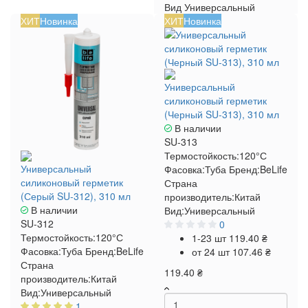
Вид
Универсальный
ХИТ
Новинка
ХИТ
Новинка
Универсальный
силиконовый герметик
(Черный SU-313), 310 мл
В наличии
SU-313
Термостойкость:
120°С
Универсальный
Фасовка:
Туба
Бренд:
BeLife
силиконовый герметик
Страна
(Серый SU-312), 310 мл
производитель:
Китай
В наличии
Вид:
Универсальный
SU-312
0
Термостойкость:
120°С
1-23 шт
119.40 ₴
Фасовка:
Туба
Бренд:
BeLife
от 24 шт
107.46 ₴
Страна
119.40 ₴
производитель:
Китай
Вид:
Универсальный
1