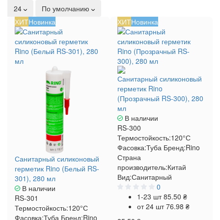
24
По умолчанию
ХИТ
Новинка
ХИТ
Новинка
Санитарный силиконовый
герметик Rino
(Прозрачный RS-300), 280
мл
В наличии
RS-300
Термостойкость:
120°С
Фасовка:
Туба
Бренд:
Rino
Страна
Санитарный силиконовый
производитель:
Китай
герметик Rino (Белый RS-
Вид:
Санитарный
301), 280 мл
0
В наличии
1-23 шт
85.50 ₴
RS-301
от 24 шт
76.98 ₴
Термостойкость:
120°С
Фасовка:
Туба
Бренд:
Rino