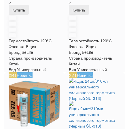
Купить
Купить
Термостойкость
120°С
Термостойкость
120°С
Фасовка
Ящик
Фасовка
Ящик
Бренд
BeLife
Бренд
BeLife
Страна производитель
Страна производитель
Китай
Китай
Вид
Универсальный
Вид
Универсальный
ХИТ
Новинка
ХИТ
Новинка
Ящик 24шт/310мл
универсального
силиконового герметика
(Черный SU-313)