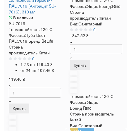
силиконовый герметик
Термостойкость:
120°С
RAL 7016 (Антрацит SU-
Фасовка:
Ящик
Бренд:
Rino
7016), 310 мл
Страна
В наличии
производитель:
Китай
SU-7016
Вид:
Санитарный
Термостойкость:
120°С
0
Фасовка:
Туба
Цвет
1847.52 ₴
RAL:
7016
Бренд:
BeLife
Страна
производитель:
Китай
0
1-23 шт
119.40 ₴
Купить
от 24 шт
107.46 ₴
119.40 ₴
Термостойкость
120°С
Фасовка
Ящик
Бренд
Rino
Купить
Страна производитель
Китай
Вид
Санитарный