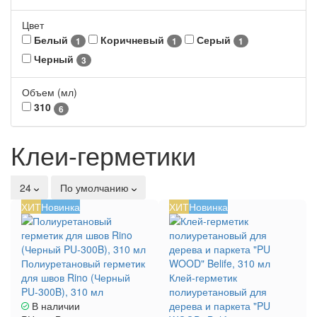
Цвет
Белый
Коричневый
Серый
1
1
1
Черный
3
Объем (мл)
310
6
Клеи-герметики
24
По умолчанию
ХИТ
Новинка
ХИТ
Новинка
Полиуретановый герметик
для швов Rino (Черный
Клей-герметик
PU-300B), 310 мл
полиуретановый для
В наличии
дерева и паркета "PU