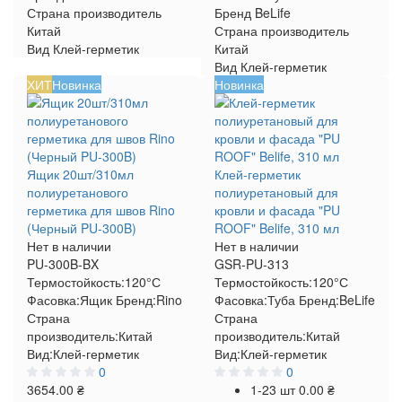
Страна производитель
Бренд
BeLife
Китай
Страна производитель
Вид
Клей-герметик
Китай
Вид
Клей-герметик
ХИТ
Новинка
Новинка
Ящик 20шт/310мл
Клей-герметик
полиуретанового
полиуретановый для
герметика для швов Rino
кровли и фасада "PU
(Черный PU-300B)
ROOF" Belife, 310 мл
Нет в наличии
Нет в наличии
PU-300B-BX
GSR-PU-313
Термостойкость:
120°С
Термостойкость:
120°С
Фасовка:
Ящик
Бренд:
Rino
Фасовка:
Туба
Бренд:
BeLife
Страна
Страна
производитель:
Китай
производитель:
Китай
Вид:
Клей-герметик
Вид:
Клей-герметик
0
0
3654.00 ₴
1-23 шт
0.00 ₴