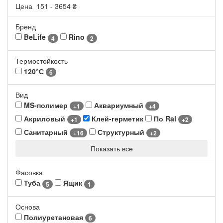
Цена
151
-
3654
₴
Бренд
BeLife
Rino
4
2
Термостойкость
120°С
6
Вид
MS-полимер
Аквариумный
+1
+4
Акриловый
Клей-герметик
По Ral
+1
+2
Санитарный
Структурный
+16
+2
Показать все
Фасовка
Туба
Ящик
5
1
Основа
Полиуретановая
6