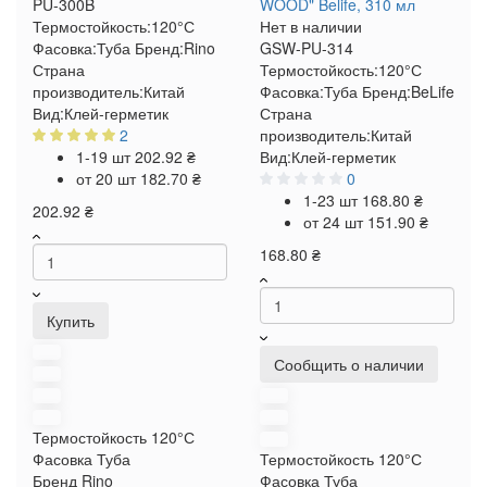
PU-300B
WOOD" Belife, 310 мл
Термостойкость:
120°С
Нет в наличии
Фасовка:
Туба
Бренд:
Rino
GSW-PU-314
Страна
Термостойкость:
120°С
производитель:
Китай
Фасовка:
Туба
Бренд:
BeLife
Вид:
Клей-герметик
Страна
2
производитель:
Китай
1-19 шт
202.92 ₴
Вид:
Клей-герметик
от 20 шт
182.70 ₴
0
1-23 шт
168.80 ₴
202.92 ₴
от 24 шт
151.90 ₴
168.80 ₴
Купить
Сообщить о наличии
Термостойкость
120°С
Фасовка
Туба
Термостойкость
120°С
Бренд
Rino
Фасовка
Туба