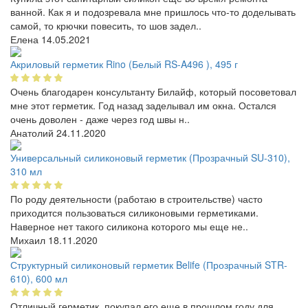
ванной. Как я и подозревала мне пришлось что-то доделывать
самой, то крючки повесить, то шов задел..
Елена
14.05.2021
Акриловый герметик Rino (Белый RS-A496 ), 495 г
Очень благодарен консультанту Билайф, который посоветовал
мне этот герметик. Год назад заделывал им окна. Остался
очень доволен - даже через год швы н..
Анатолий
24.11.2020
Универсальный силиконовый герметик (Прозрачный SU-310),
310 мл
По роду деятельности (работаю в строительстве) часто
приходится пользоваться силиконовыми герметиками.
Наверное нет такого силикона которого мы еще не..
Михаил
18.11.2020
Структурный силиконовый герметик Belife (Прозрачный STR-
610), 600 мл
Отличный герметик, покупал его еще в прошлом году для