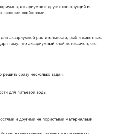
рариумов, аквариумов и других конструкций из
дгезивными свойствами.
для аквариумной растительности, рыб и животных.
аря тому, что аквариумный клей нетоксичен, его
 решить сразу несколько задач.
ости для питьевой воды;
ностями и другими не пористыми материалами,
обность противостоять негативным факторам