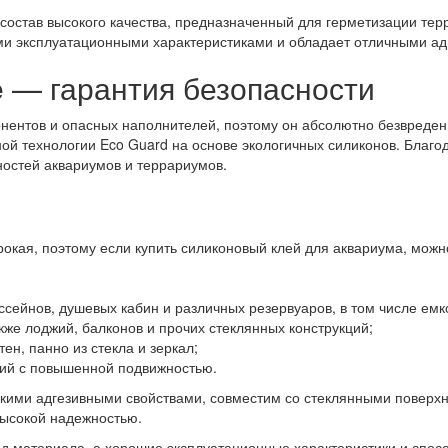
 состав высокого качества, предназначенный для герметизации тер
ими эксплуатационными характеристиками и обладает отличными а
e — гарантия безопасности
нентов и опасных наполнителей, поэтому он абсолютно безвреден 
й технологии Eco Guard на основе экологичных силиконов. Благод
остей аквариумов и террариумов.
окая, поэтому если купить силиконовый клей для аквариума, можно
ссейнов, душевых кабин и различных резервуаров, в том числе емк
кже лоджий, балконов и прочих стеклянных конструкций;
н, панно из стекла и зеркал;
ций с повышенной подвижностью.
окими адгезивными свойствами, совместим со стеклянными поверх
высокой надежностью.
д материала, а хорошие эксплуатационные характеристики и спос