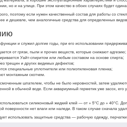
ии, но и на улице. При этом качество в обоих случаях будет один
рого, поэтому если нужен качественный состав для работы со сте
нее и дешевле, чем аналогичные средства для определенных видов
нию
 функции и служил долгие годы, при его использовании придержив
ется от грязи, пыли и прочих веществ, которые снижают адгезию;
иривается Уайт-спиритом или любым составом на основе спирта;
ез трещин и других видимых дефектов;
ются специальные уплотнители или полиэтиленовая пленка;
ают монтажным скотчем.
 смоченным шпателем, чтобы не было неровностей, затем удаляют
енной в обычной воде. Если аквариумный герметик уже засох, его
спользоваться силиконовый жидкий клей — от + 5°С до + 40°С. До
ой поверхности нет влаги или наледи. В таком случае сначала удал
ует использовать защитные средства — рабочую одежду, перчатки 