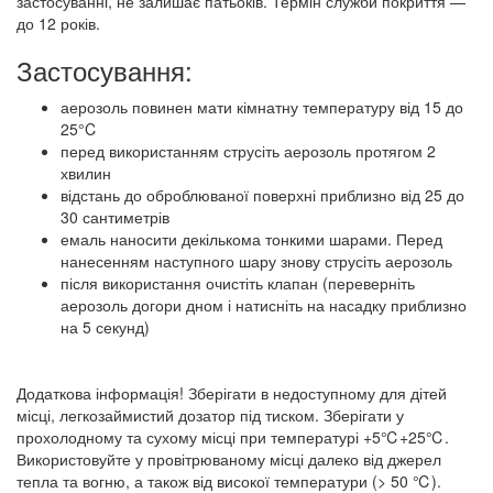
застосуванні, не залишає патьоків. Термін служби покриття —
до 12 років.
Застосування:
аерозоль повинен мати кімнатну температуру від 15 до
25°C
перед використанням струсіть аерозоль протягом 2
хвилин
відстань до оброблюваної поверхні приблизно від 25 до
30 сантиметрів
емаль наносити декількома тонкими шарами. Перед
нанесенням наступного шару знову струсіть аерозоль
після використання очистіть клапан (переверніть
аерозоль догори дном і натисніть на насадку приблизно
на 5 секунд)
Додаткова інформація! Зберігати в недоступному для дітей
місці, легкозаймистий дозатор під тиском. Зберігати у
прохолодному та сухому місці при температурі +5℃+25℃.
Використовуйте у провітрюваному місці далеко від джерел
тепла та вогню, а також від високої температури (> 50 ℃).