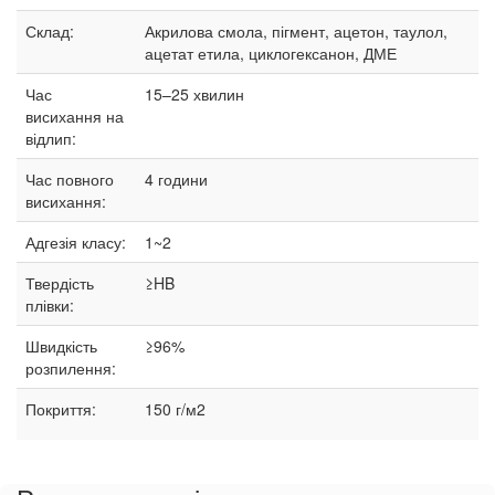
Склад:
Акрилова смола, пігмент, ацетон, таулол,
ацетат етила, циклогексанон, ДМЕ
Час
15–25
хвилин
висихання на
відлип:
Час повного
4 години
висихання:
Адгезія класу:
1~2
Твердість
≥HB
плівки:
Швидкість
≥96%
розпилення:
Покриття:
150 г/м2