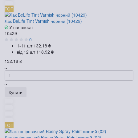
ТОП
Лак BeLife Tint Varnish чорний (10429)
У наявності
10429
0
1-11 шт
132.18 ₴
від 12 шт
118.92 ₴
132.18 ₴
Купити
ТОП
Лак тоніровочний Bosny Spray Paint жовтий (02)