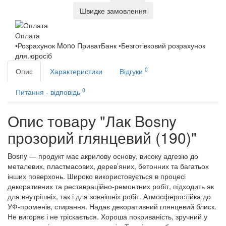
Швидке замовлення
Оплата
•Розрахунок Mono ПриватБанк •Безготівковий розрахунок
для.юросіб
0
Опис
Характеристики
Відгуки
0
Питання - відповідь
Опис товару "Лак Bosny
прозорий глянцевий (190)"
Bosny — продукт має акрилову основу, високу адгезію до
металевих, пластмасових, дерев’яних, бетонних та багатьох
інших поверхонь. Широко використовується в процесі
декоративних та реставраційно-ремонтних робіт, підходить як
для внутрішніх, так і для зовнішніх робіт. Атмосферостійка до
УФ-променів, стирання. Надає декоративний глянцевий блиск.
Не вигоряє і не тріскається. Хороша покриваність, зручний у