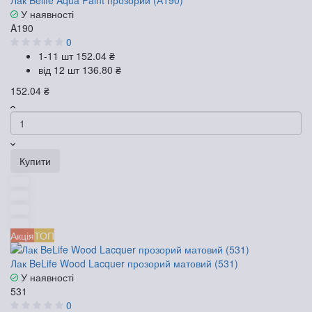
Лак Belife Aqua Paint прозорий (А190)
У наявності
A190
0
1-11 шт
152.04 ₴
від 12 шт
136.80 ₴
152.04 ₴
Купити
Акція
ТОП
Лак BeLife Wood Lacquer прозорий матовий (531)
У наявності
531
0