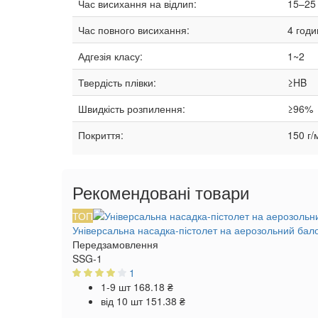
Час висихання на відлип:
15–25
Час повного висихання:
4 годи
Адгезія класу:
1~2
Твердість плівки:
≥HB
Швидкість розпилення:
≥96%
Покриття:
150 г/
Рекомендовані товари
ТОП
Універсальна насадка-пістолет на аерозольний бал
Передзамовлення
SSG-1
1
1-9 шт
168.18 ₴
від 10 шт
151.38 ₴