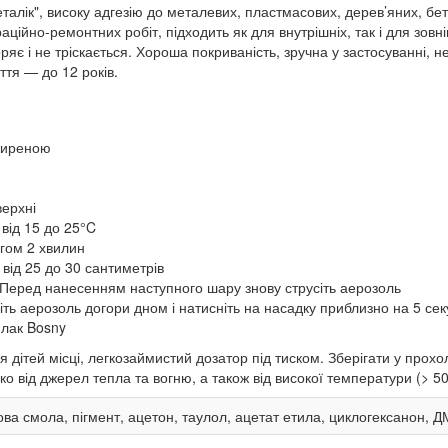
алік", високу адгезію до металевих, пластмасових, дерев’яних, бе
аційно-ремонтних робіт, підходить як для внутрішніх, так і для зов
яє і не тріскається. Хороша покриваність, зручна у застосуванні, н
ття — до 12 років.
жиреною
верхні
від 15 до 25°C
гом 2 хвилин
від 25 до 30 сантиметрів
Перед нанесенням наступного шару знову струсіть аерозоль
іть аерозоль догори дном і натисніть на насадку приблизно на 5 сек
 лак Bosny
 дітей місці, легкозаймистий дозатор під тиском. Зберігати у про
о від джерел тепла та вогню, а також від високої температури (> 5
ва смола, пігмент, ацетон, таулол, ацетат етила, циклогексанон, 