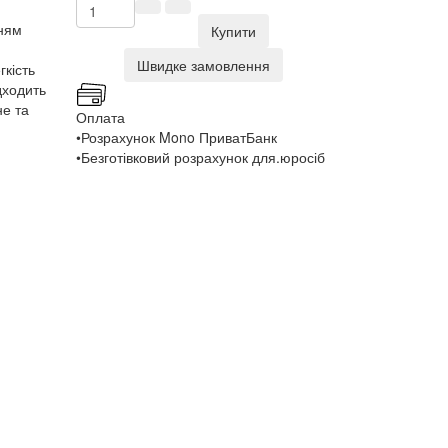
нням
Купити
Швидке замовлення
гкість
дходить
не та
Оплата
•Розрахунок Mono ПриватБанк
•Безготівковий розрахунок для.юросіб