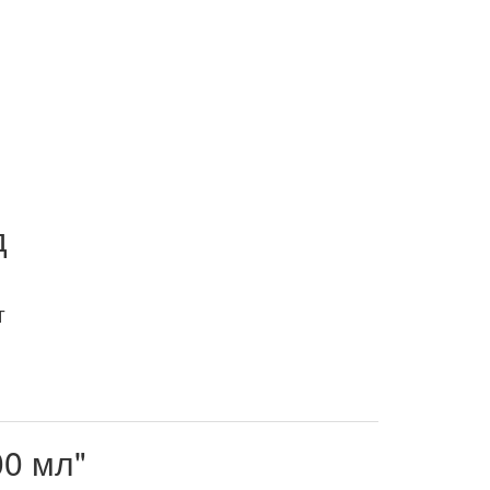
д
00 мл"