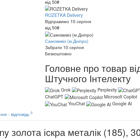
від 50₴
ROZETKA Delivery
Відправимо 10 серпня
від 50₴
Самовивіз (м.Дніпро)
Забрати 10 серпня
Безкоштовно
Головне про товар ві
Штучного Інтелекту
Grok
Perplexity
ChatGPT
Microsoft Copilot
YouChat
Google AI
0
ння - відповідь
y золота іскра металік (185), 3