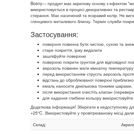
Bosny— продукт має акрилову основу з ефектом "мет
використовується в процесі декоративних та реставр
стирання. Має насичений та яскравий колір. Не вигор
глянцевого металевого блиску. Термін служби покри
Застосування:
поверхня повинна бути чистою, сухою та зне
старе покриття, іржу видалити
зашліфуйте поверхню
поверхню покрити грунтом для відповідної по
аерозоль повинен мати кімнатну температуру 
перед використанням струсіть аерозоль протя
відстань до оброблюваної поверхні приблизно 
емаль наносити декількома тонкими шарами. 
після використання очистіть клапан (переверн
для надання глибини кольору використовуйте
Додаткова інформація! Зберігати в недоступному для
+25℃. Використовуйте у провітрюваному місці далек
Склад:
Акрило