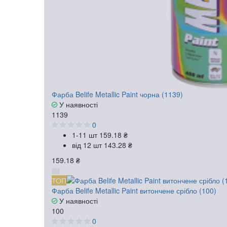
Фарба Belife Metallic Paint чорна (1139)
У наявності
1139
0
1-11 шт
159.18 ₴
від 12 шт
143.28 ₴
159.18 ₴
ТОП
Фарба Belife Metallic Paint витончене срібло (100)
У наявності
100
0