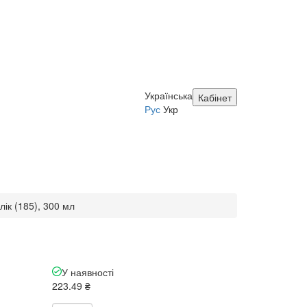
Українська
Кабінет
Рус
Укр
ік (185), 300 мл
л
У наявності
223.49 ₴