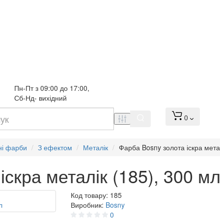
Пн-Пт з 09:00 до 17:00, 
Сб-Нд- вихідний
0
ні фарби
З ефектом
Металік
Фарба Bosny золота іскра метал
скра металік (185), 300 м
Код товару:
185
Виробник:
Bosny
0