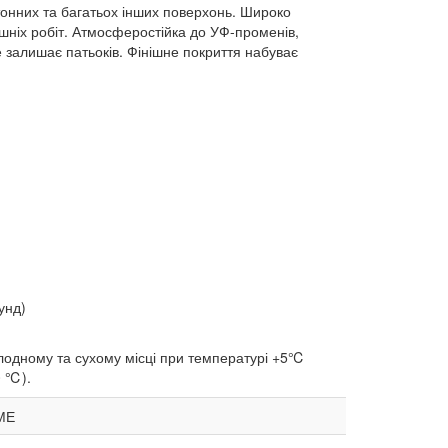
тонних та багатьох інших поверхонь. Широко
нішніх робіт. Атмосферостійка до УФ-променів,
е залишає патьоків. Фінішне покриття набуває
унд)
холодному та сухому місці при температурі +5℃
0 ℃).
ДМЕ