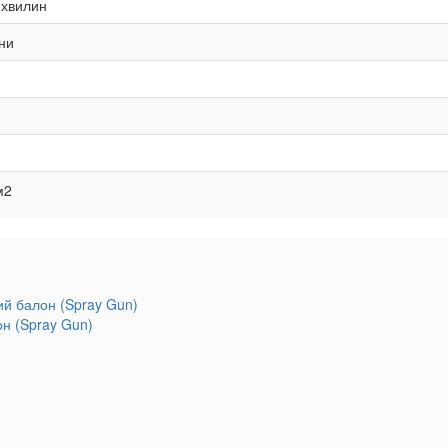
хвилин
ни
м2
он (Spray Gun)