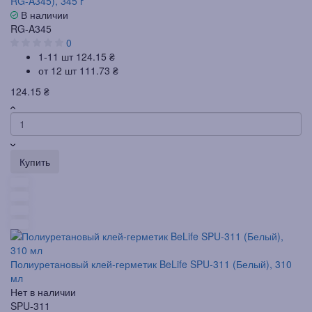
RG-A345), 345 г
В наличии
RG-A345
0
1-11 шт
124.15 ₴
от 12 шт
111.73 ₴
124.15 ₴
Купить
Полиуретановый клей-герметик BeLife SPU-311 (Белый), 310
мл
Нет в наличии
SPU-311