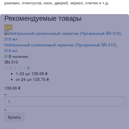
раковин, плинтусов, окон, дверей, зеркал, плитки и т.д.
Рекомендуемые товары
ХИТ
Нейтральный силиконовый герметик (Прозрачный SN-310),
310 мл
В наличии
SN-310
0
1-23 шт
139.68 ₴
от 24 шт
125.70 ₴
139.68 ₴
Купить