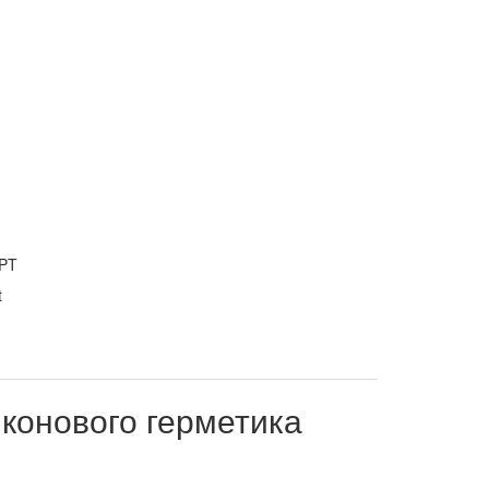
PT
конового герметика