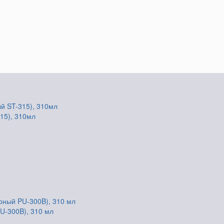
15), 310мл
U-300B), 310 мл