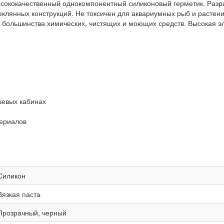
 высококачественный однокомпонентный силиконовый герметик. Раз
еклянных конструкций. Не токсичен для аквариумных рыб и растени
, большинства химических, чистящих и моющих средств. Высокая э
шевых кабинах
териалов
Силикон
Вязкая паста
Прозрачный, черный