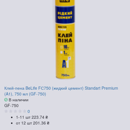
Клей-пена BeLife FС750 (жидкий цемент) Standart Premium
(A1), 750 мл (GF-750)
В наличии
GF-750
0
1-11 шт
223.74 ₴
от 12 шт
201.36 ₴