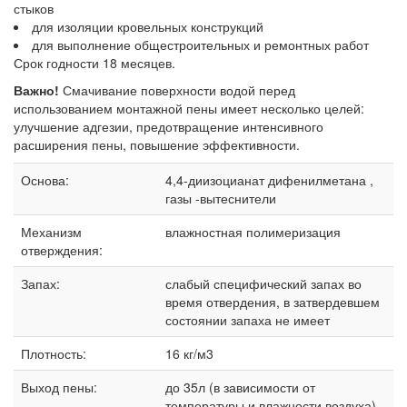
стыков
для изоляции кровельных конструкций
для выполнение общестроительных и ремонтных работ
Срок годности 18 месяцев.
Важно!
Смачивание поверхности водой перед
использованием монтажной пены имеет несколько целей:
улучшение адгезии, предотвращение интенсивного
расширения пены, повышение эффективности.
Основа:
4,4-диизоцианат дифенилметана ,
газы -вытеснители
Механизм
влажностная полимеризация
отверждения:
Запах:
слабый специфический запах во
время отвердения, в затвердевшем
состоянии запаха не имеет
Плотность:
16 кг/м3
Выход пены:
до 35л (в зависимости от
температуры и влажности воздуха)