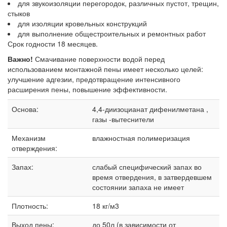
для звукоизоляции перегородок, различных пустот, трещин,
стыков
для изоляции кровельных конструкций
для выполнение общестроительных и ремонтных работ
Срок годности 18 месяцев.
Важно!
Смачивание поверхности водой перед
использованием монтажной пены имеет несколько целей:
улучшение адгезии, предотвращение интенсивного
расширения пены, повышение эффективности.
Основа:
4,4-диизоцианат дифенилметана ,
газы -вытеснители
Механизм
влажностная полимеризация
отверждения:
Запах:
слабый специфический запах во
время отвердения, в затвердевшем
состоянии запаха не имеет
Плотность:
18 кг/м3
Выход пены:
до 50л (в зависимости от