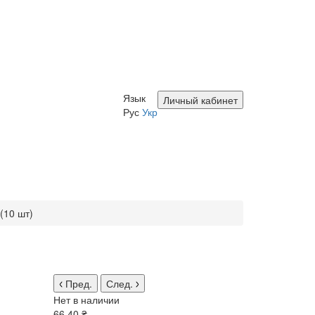
Язык
Личный кабинет
Рус
Укр
(10 шт)
Пред.
След.
Нет в наличии
66.40 ₴