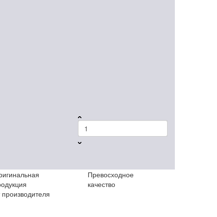
ригинальная
Превосходное
родукция
качество
т производителя