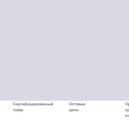
Сертифицированный
Оптовые
О
товар
цены
п
о