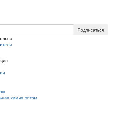
Подписаться
тельно
ители
ция
нии
елю
ьная химия оптом