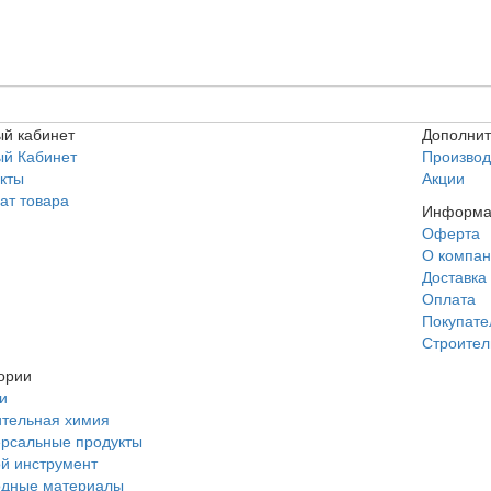
й кабинет
Дополни
ый Кабинет
Производ
кты
Акции
ат товара
Информа
Оферта
О компа
Доставка
Оплата
Покупат
Строител
ории
и
тельная химия
рсальные продукты
й инструмент
одные материалы