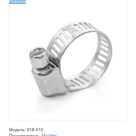
Новинка
Модель:
018-010
Производитель:
Mozitex