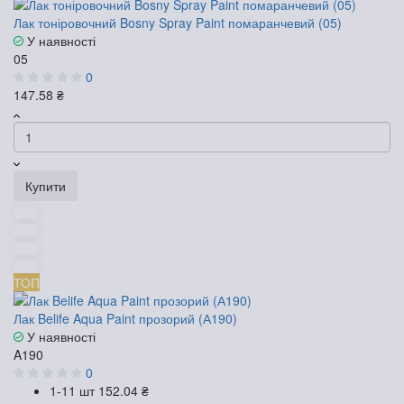
Лак тоніровочний Bosny Spray Paint помаранчевий (05)
У наявності
05
0
147.58 ₴
Купити
ТОП
Лак Belife Aqua Paint прозорий (А190)
У наявності
A190
0
1-11 шт
152.04 ₴