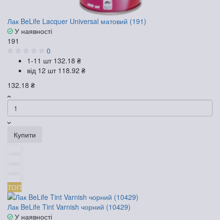
Лак BeLife Lacquer Universal матовий (191)
У наявності
191
0
1-11 шт
132.18 ₴
від 12 шт
118.92 ₴
132.18 ₴
Купити
ТОП
Лак BeLife Tint Varnish чорний (10429)
У наявності