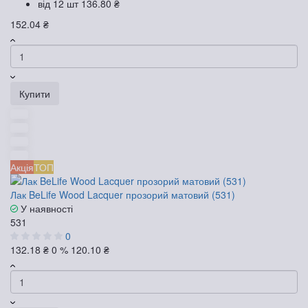
від 12 шт
136.80 ₴
152.04 ₴
Купити
Акція
ТОП
Лак BeLife Wood Lacquer прозорий матовий (531)
У наявності
531
0
132.18 ₴
0 %
120.10 ₴