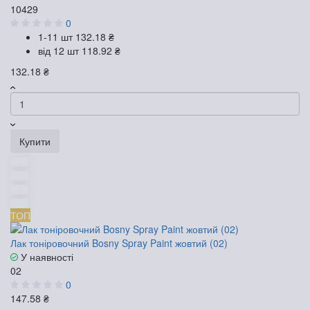
10429
0
1-11 шт
132.18 ₴
від 12 шт
118.92 ₴
132.18 ₴
Купити
ТОП
Лак тоніровочний Bosny Spray Paint жовтий (02)
У наявності
02
0
147.58 ₴