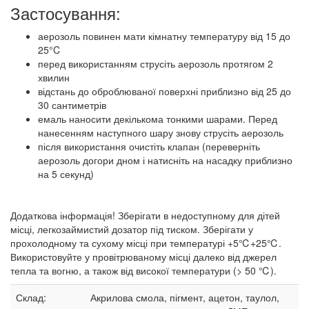
Застосування:
аерозоль повинен мати кімнатну температуру від 15 до
25°C
перед використанням струсіть аерозоль протягом 2
хвилин
відстань до оброблюваної поверхні приблизно від 25 до
30 сантиметрів
емаль наносити декількома тонкими шарами. Перед
нанесенням наступного шару знову струсіть аерозоль
після використання очистіть клапан (переверніть
аерозоль догори дном і натисніть на насадку приблизно
на 5 секунд)
Додаткова інформація! Зберігати в недоступному для дітей
місці, легкозаймистий дозатор під тиском. Зберігати у
прохолодному та сухому місці при температурі +5℃+25℃.
Використовуйте у провітрюваному місці далеко від джерел
тепла та вогню, а також від високої температури (> 50 ℃).
Склад:
Акрилова смола, пігмент, ацетон, таулол,