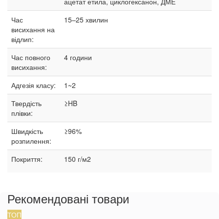
ацетат етила, циклогексанон, ДМЕ
Час
15–25
хвилин
висихання на
відлип:
Час повного
4 години
висихання:
Адгезія класу:
1~2
Твердість
≥HB
плівки:
Швидкість
≥96%
розпилення:
Покриття:
150 г/м2
Рекомендовані товари
ТОП