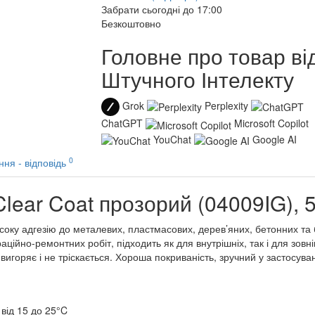
Забрати сьогодні до 17:00
Безкоштовно
Головне про товар ві
Штучного Інтелекту
Grok
Perplexity
ChatGPT
Microsoft Copilot
YouChat
Google AI
0
ння - відповідь
Clear Coat прозорий (04009IG), 
исоку адгезію до металевих, пластмасових, дерев’яних, бетонних та
аційно-ремонтних робіт, підходить як для внутрішніх, так і для зов
игоряє і не тріскається. Хороша покриваність, зручний у застосуван
від 15 до 25°C