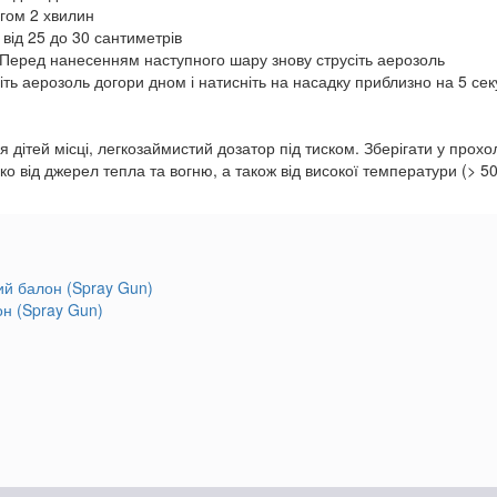
гом 2 хвилин
від 25 до 30 сантиметрів
Перед нанесенням наступного шару знову струсіть аерозоль
іть аерозоль догори дном і натисніть на насадку приблизно на 5 сек
 дітей місці, легкозаймистий дозатор під тиском. Зберігати у про
о від джерел тепла та вогню, а також від високої температури (> 5
он (Spray Gun)