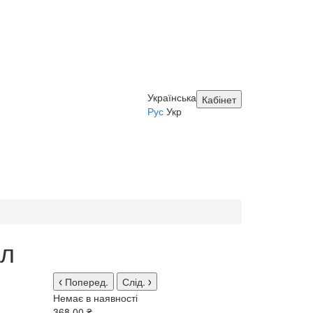
Українська
Кабінет
Рус
Укр
мл
Поперед.
Слід.
Немає в наявності
368.00 ₴