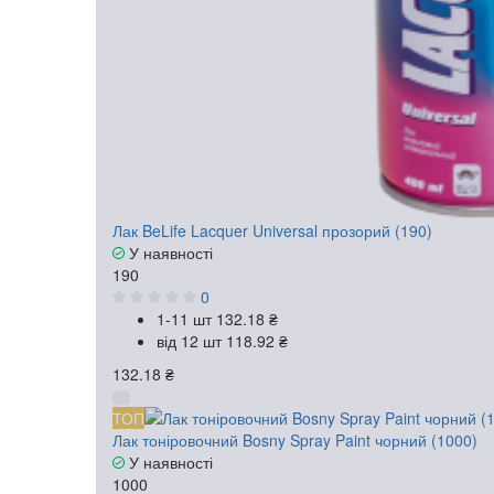
Лак BeLife Lacquer Universal прозорий (190)
У наявності
190
0
1-11 шт
132.18 ₴
від 12 шт
118.92 ₴
132.18 ₴
ТОП
Лак тоніровочний Bosny Spray Paint чорний (1000)
У наявності
1000