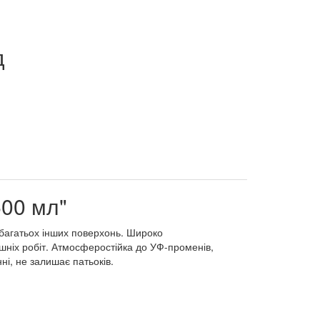
д
500 мл"
 багатьох інших поверхонь. Широко
нішніх робіт. Атмосферостійка до УФ-променів,
ні, не залишає патьоків.