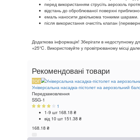
перед використанням струсіть аерозоль протя
відстань до оброблюваної поверхні приблизно 
емаль наносити декількома тонкими шарами. 
після використання очистіть клапан (переверн
Додаткова інформація! Зберігати в недоступному для
+25℃. Використовуйте у провітрюваному місці далек
Рекомендовані товари
ТОП
Універсальна насадка-пістолет на аерозольний бал
Передзамовлення
SSG-1
1
1-9 шт
168.18 ₴
від 10 шт
151.38 ₴
168.18 ₴