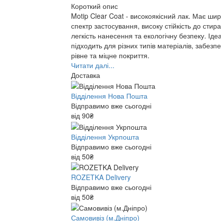
Короткий опис
Motip Clear Coat - високоякісний лак. Має ши
спектр застосування, високу стійкість до стир
легкість нанесення та екологічну безпеку. Іде
підходить для різних типів матеріалів, забезп
рівне та міцне покриття.
Читати далі...
Доставка
Відділення Нова Пошта
Відправимо вже сьогодні
від 90₴
Відділення Укрпошта
Відправимо вже сьогодні
від 50₴
ROZETKA Delivery
Відправимо вже сьогодні
від 50₴
Самовивіз (м.Дніпро)