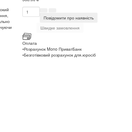
рокий
ання,
Повідомити про наявність
ально
ечуючи
Швидке замовлення
Оплата
•Розрахунок Mono ПриватБанк
•Безготівковий розрахунок для.юросіб