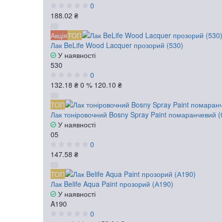
0
188.02 ₴
Акція
ТОП
Лак BeLife Wood Lacquer прозорий (530)
У наявності
530
0
132.18 ₴
0 %
120.10 ₴
ТОП
Лак тоніровочний Bosny Spray Paint помаранчевий (
У наявності
05
0
147.58 ₴
ТОП
Лак Belife Aqua Paint прозорий (А190)
У наявності
A190
0