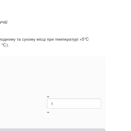
унд)
холодному та сухому місці при температурі +5℃
0 ℃).