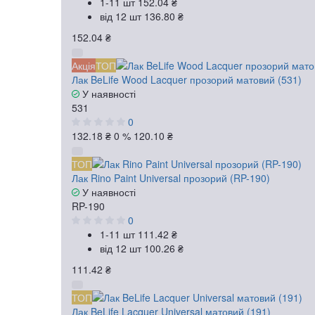
1-11 шт
152.04 ₴
від 12 шт
136.80 ₴
152.04 ₴
Акція
ТОП
Лак BeLife Wood Lacquer прозорий матовий (531)
У наявності
531
0
132.18 ₴
0 %
120.10 ₴
ТОП
Лак Rino Paint Universal прозорий (RP-190)
У наявності
RP-190
0
1-11 шт
111.42 ₴
від 12 шт
100.26 ₴
111.42 ₴
ТОП
Лак BeLife Lacquer Universal матовий (191)