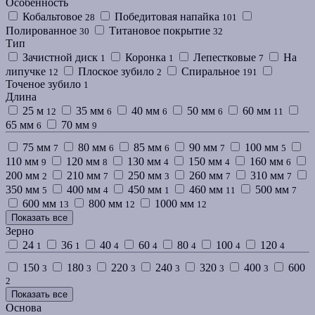
Особенность
Кобальтовое
Победитовая напайка
28
101
Полированное
Титановое покрытие
30
32
Тип
Зачистной диск
Коронка
Лепестковые
На
1
1
7
липучке
Плоское зубило
Спиральное
12
2
191
Точеное зубило
1
Длина
25 м
35 мм
40 мм
50 мм
60 мм
12
6
6
6
11
65 мм
70 мм
6
9
75 мм
80 мм
85 мм
90 мм
100 мм
7
6
6
7
5
110 мм
120 мм
130 мм
150 мм
160 мм
9
8
4
4
6
200 мм
210 мм
250 мм
260 мм
310 мм
2
7
3
7
7
350 мм
400 мм
450 мм
460 мм
500 мм
5
4
1
11
7
600 мм
800 мм
1000 мм
13
12
12
Показать все
Зерно
24
36
40
60
80
100
120
1
1
4
4
4
4
4
150
180
220
240
320
400
600
3
3
3
3
3
3
2
Показать все
Основа