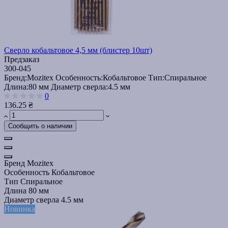
Сверло кобальтовое 4,5 мм (блистер 10шт)
Предзаказ
300-045
Бренд:
Mozitex
Особенность:
Кобальтовое
Тип:
Спиральное
Длина:
80 мм
Диаметр сверла:
4.5 мм
0
136.25 ₴
Сообщить о наличии
Бренд
Mozitex
Особенность
Кобальтовое
Тип
Спиральное
Длина
80 мм
Диаметр сверла
4.5 мм
Новинка