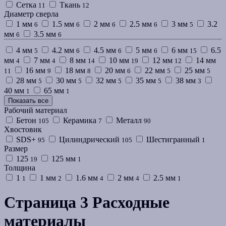
Сетка
Ткань
11
12
Диаметр сверла
1 мм
1.5 мм
2 мм
2.5 мм
3 мм
3.2
6
6
6
6
5
мм
3.5 мм
6
6
4 мм
4.2 мм
4.5 мм
5 мм
6 мм
6.5
5
6
6
6
15
мм
7 мм
8 мм
10 мм
12 мм
14 мм
4
4
14
19
12
16 мм
18 мм
20 мм
22 мм
25 мм
11
9
8
6
5
5
28 мм
30 мм
32 мм
35 мм
38 мм
5
5
5
5
3
40 мм
65 мм
1
1
Показать все
Рабочий материал
Бетон
Керамика
Металл
105
7
90
Хвостовик
SDS+
Цилиндрический
Шестигранный
95
105
1
Размер
125
125 мм
19
1
Толщина
1
1 мм
1.6 мм
2 мм
2.5 мм
1
2
4
4
1
Страница 3 Расходные
материалы