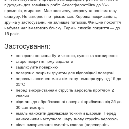
підходить для зовнішніх робіт. Атмосферостійка до УФ-
променів, стирання. Має насичену, яскраву та напівматову
фактуру. Не вигоряє і не тріскається. Хороша покриваність,
зручна у застосуванні, не залишає патьоків. Фінішне покриття
набуває напівматового блиску. Термін служби покриття — до
15 років.
Застосування:
поверхня повинна бути чистою, сухою та знежиреною
старе покриття, іржу видалити
зашліфуйте поверхню
поверхню покрити грунтом для відповідної поверхні
аерозоль повинен мати кімнатну температуру від 15 до
25°C
перед використанням струсіть аерозоль протягом 2
хвилин
відстань до оброблюваної поверхні приблизно від 25 до
30 сантиметрів
емаль наносити декількома тонкими шарами. Перед
нанесенням наступного шару знову струсіть аерозоль
після використання очистіть клапан (переверніть