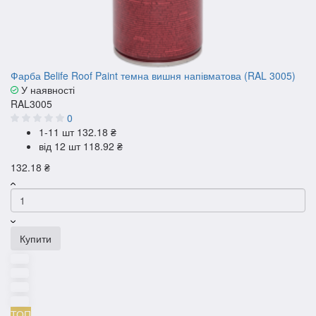
Фарба Belife Roof Paint темна вишня напівматова (RAL 3005)
У наявності
RAL3005
0
1-11 шт
132.18 ₴
від 12 шт
118.92 ₴
132.18 ₴
Купити
ТОП