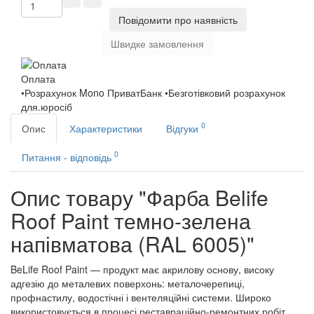
Повідомити про наявність
Швидке замовлення
Оплата
•Розрахунок Mono ПриватБанк •Безготівковий розрахунок
для.юросіб
0
Опис
Характеристики
Відгуки
0
Питання - відповідь
Опис товару "Фарба Belife
Roof Paint темно-зелена
напівматова (RAL 6005)"
BeLife Roof Paint — продукт має акрилову основу, високу
адгезію до металевих поверхонь: металочерепиці,
профнастилу, водостічні і вентеляційні системи. Широко
використовується в процесі реставраційно-ремонтних робіт,