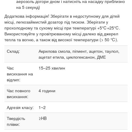
аерозоль догори дном і натисніть на насадку приблизно
на 5 секунд)
Додаткова інформація! Зберігати в недоступному для дітей
місці, легкозаймистий дозатор під тиском. Зберігати у
прохолодному та сухому місці при температурі +5℃+25℃.
Використовуйте у провітрюваному місці далеко від джерел
тепла та вогню, а також від високої температури (> 50 ℃).
Склад:
Акрилова смола, пігмент, ацетон, таулол,
ацетат етила, циклогексанон, ДМЕ
Час
15–25
хвилин
висихання на
відлип:
Час повного
4 години
висихання:
Адгезія класу:
1~2
Твердість
≥HB
плівки: