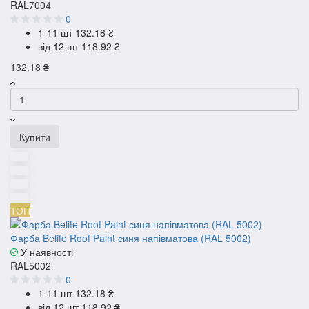
RAL7004
0
1-11 шт
132.18 ₴
від 12 шт
118.92 ₴
132.18 ₴
Купити
ТОП
Фарба Belife Roof Paint синя напівматова (RAL 5002)
У наявності
RAL5002
0
1-11 шт
132.18 ₴
від 12 шт
118.92 ₴