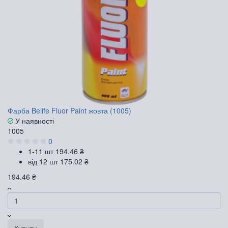
Фарба Belife Fluor Paint жовта (1005)
У наявності
1005
0
1-11 шт
194.46 ₴
від 12 шт
175.02 ₴
194.46 ₴