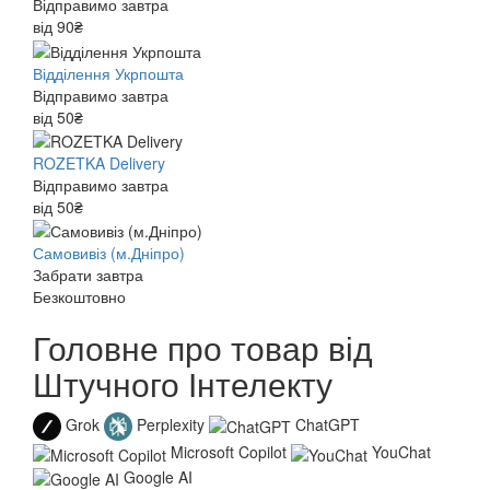
Відправимо завтра
від 90₴
Відділення Укрпошта
Відправимо завтра
від 50₴
ROZETKA Delivery
Відправимо завтра
від 50₴
Самовивіз (м.Дніпро)
Забрати завтра
Безкоштовно
Головне про товар від
Штучного Інтелекту
Grok
Perplexity
ChatGPT
Microsoft Copilot
YouChat
Google AI