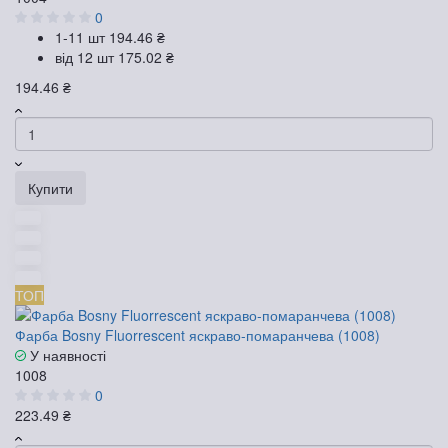
0
1-11 шт
194.46 ₴
від 12 шт
175.02 ₴
194.46 ₴
Купити
ТОП
Фарба Bosny Fluorrescent яскраво-помаранчева (1008)
У наявності
1008
0
223.49 ₴