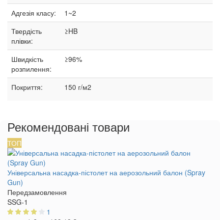
Адгезія класу:
1~2
Твердість
≥HB
плівки:
Швидкість
≥96%
розпилення:
Покриття:
150 г/м2
Рекомендовані товари
ТОП
Універсальна насадка-пістолет на аерозольний балон (Spray
Gun)
Передзамовлення
SSG-1
1