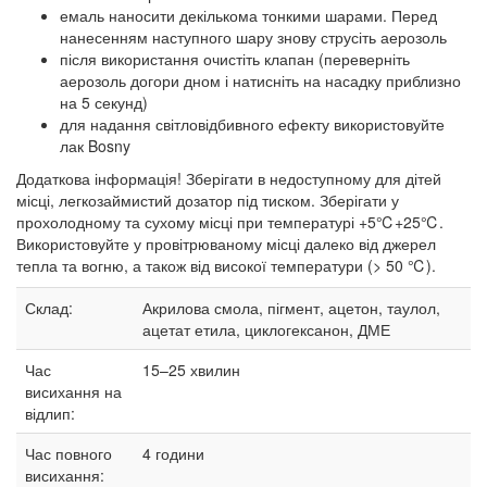
емаль наносити декількома тонкими шарами. Перед
нанесенням наступного шару знову струсіть аерозоль
після використання очистіть клапан (переверніть
аерозоль догори дном і натисніть на насадку приблизно
на 5 секунд)
для надання світловідбивного ефекту використовуйте
лак Bosny
Додаткова інформація! Зберігати в недоступному для дітей
місці, легкозаймистий дозатор під тиском. Зберігати у
прохолодному та сухому місці при температурі +5℃+25℃.
Використовуйте у провітрюваному місці далеко від джерел
тепла та вогню, а також від високої температури (> 50 ℃).
Склад:
Акрилова смола, пігмент, ацетон, таулол,
ацетат етила, циклогексанон, ДМЕ
Час
15–25
хвилин
висихання на
відлип:
Час повного
4 години
висихання: