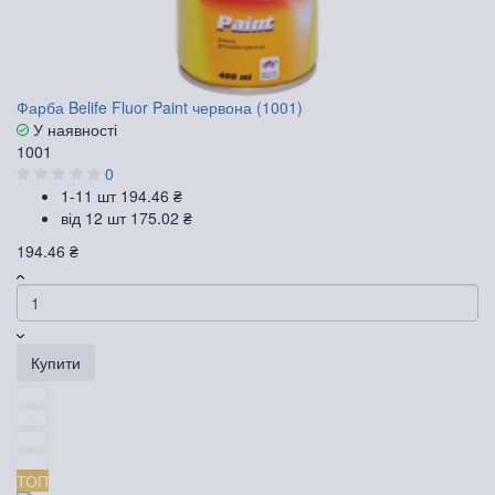
Фарба Belife Fluor Paint червона (1001)
У наявності
1001
0
1-11 шт
194.46 ₴
від 12 шт
175.02 ₴
194.46 ₴
Купити
ТОП