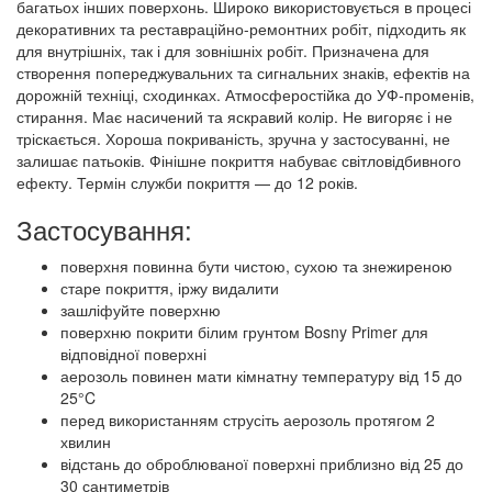
багатьох інших поверхонь. Широко використовується в процесі
декоративних та реставраційно-ремонтних робіт, підходить як
для внутрішніх, так і для зовнішніх робіт. Призначена для
створення попереджувальних та сигнальних знаків, ефектів на
дорожній техніці, сходинках. Атмосферостійка до УФ-променів,
стирання. Має насичений та яскравий колір. Не вигоряє і не
тріскається. Хороша покриваність, зручна у застосуванні, не
залишає патьоків. Фінішне покриття набуває світловідбивного
ефекту. Термін служби покриття — до 12 років.
Застосування:
поверхня повинна бути чистою, сухою та знежиреною
старе покриття, іржу видалити
зашліфуйте поверхню
поверхню покрити білим грунтом Bosny Primer для
відповідної поверхні
аерозоль повинен мати кімнатну температуру від 15 до
25°C
перед використанням струсіть аерозоль протягом 2
хвилин
відстань до оброблюваної поверхні приблизно від 25 до
30 сантиметрів