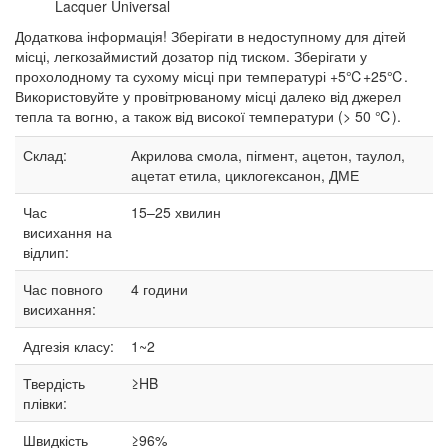
Lacquer Universal
Додаткова інформація! Зберігати в недоступному для дітей
місці, легкозаймистий дозатор під тиском. Зберігати у
прохолодному та сухому місці при температурі +5℃+25℃.
Використовуйте у провітрюваному місці далеко від джерел
тепла та вогню, а також від високої температури (> 50 ℃).
Склад:
Акрилова смола, пігмент, ацетон, таулол,
ацетат етила, циклогексанон, ДМЕ
Час
15–25
хвилин
висихання на
відлип:
Час повного
4 години
висихання:
Адгезія класу:
1~2
Твердість
≥HB
плівки:
Швидкість
≥96%