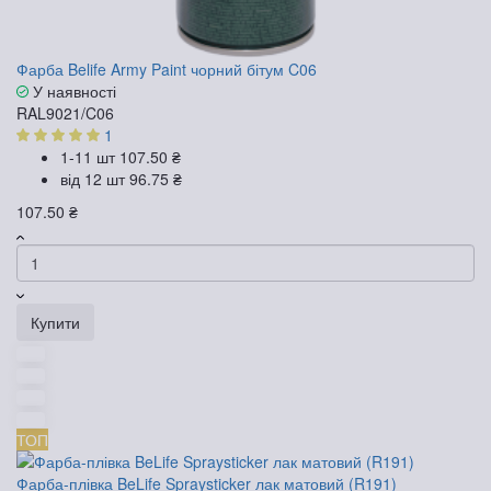
Фарба Belife Army Paint чорний бітум C06
У наявності
RAL9021/C06
1
1-11 шт
107.50 ₴
від 12 шт
96.75 ₴
107.50 ₴
Купити
ТОП
Фарба-плівка BeLife Spraysticker лак матовий (R191)