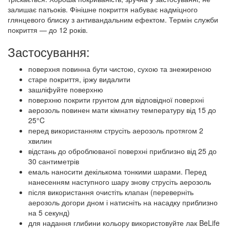
залишає патьоків. Фінішне покриття набуває надміцного
глянцевого блиску з антивандальним ефектом. Термін служби
покриття — до 12 років.
Застосування:
поверхня повинна бути чистою, сухою та знежиреною
старе покриття, іржу видалити
зашліфуйте поверхню
поверхню покрити грунтом для відповідної поверхні
аерозоль повинен мати кімнатну температуру від 15 до
25°C
перед використанням струсіть аерозоль протягом 2
хвилин
відстань до оброблюваної поверхні приблизно від 25 до
30 сантиметрів
емаль наносити декількома тонкими шарами. Перед
нанесенням наступного шару знову струсіть аерозоль
після використання очистіть клапан (переверніть
аерозоль догори дном і натисніть на насадку приблизно
на 5 секунд)
для надання глибини кольору використовуйте лак BeLife