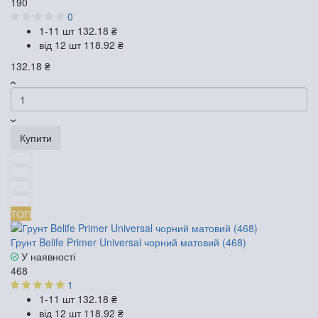
190
0
1-11 шт
132.18 ₴
від 12 шт
118.92 ₴
132.18 ₴
Купити
ТОП
Грунт Belife Primer Universal чорний матовий (468)
У наявності
468
1
1-11 шт
132.18 ₴
від 12 шт
118.92 ₴