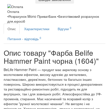
Оплата
•Розрахунок Mono ПриватБанк •Безготівковий розрахунок
для.юросіб
0
Опис
Характеристики
Відгуки
0
Питання - відповідь
Опис товару "Фарба Belife
Hammer Paint чорна (1604)"
BeLife Hammer Paint — продукт має акрилову основу з
молотковим ефектом, високу адгезію до металевих,
пластмасових, дерев’яних, бетонних та багатьох інших
поверхонь. Широко використовується в процесі декоративних
та реставраційно-ремонтних робіт, підходить як для
внутрішніх, так і для зовнішніх робіт. Атмосферостійка до УФ-
променів, стирання. Має насичений та яскравий колір з
ефектом "ручної молоткової чеканки". Не вигоряє і не
тріскається. Хороша покриваність, зручна у застосуванні, не