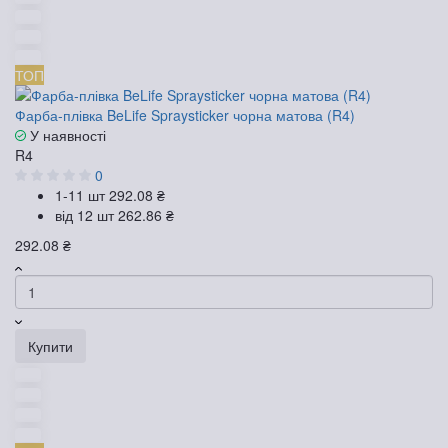
ТОП
Фарба-плівка BeLife Spraysticker чорна матова (R4)
У наявності
R4
0
1-11 шт
292.08 ₴
від 12 шт
262.86 ₴
292.08 ₴
Купити