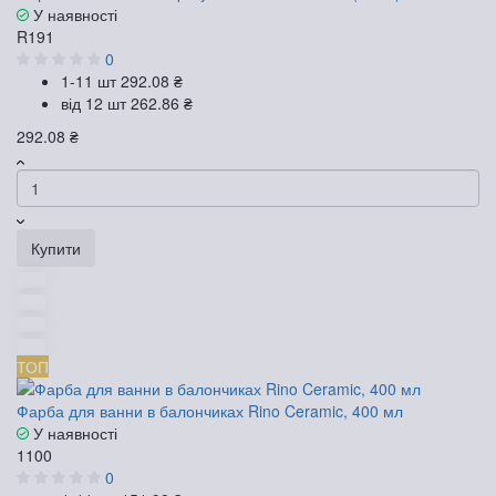
У наявності
R191
0
1-11 шт
292.08 ₴
від 12 шт
262.86 ₴
292.08 ₴
Купити
ТОП
Фарба для ванни в балончиках Rino Ceramic, 400 мл
У наявності
1100
0