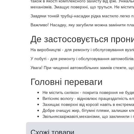
також в якості комплексного захисту від іржі. Унік
механізмів. Змащує поверхні, що труться. Не містить
Завдяки тонкій трубці-насадки рідка мастило легко 
Важливо! Насадку, яку загубили можна замінити пла
Де застосовується прон
На виробництві - для ремонту і обслуговування вузл
У побуті - для ремонту і обслуговування автомобілів,
Увага! При чищенні автомобільних замків стежте, щ
Головні переваги
Не містить силікон - покрита поверхня не буд
Витісняє вологу - відновлює працездатність е
Захищає поверхні від корозії навіть в екстре
Добре очищує жир, бітумні плями, залишки к
Звільняєзаіржавілі,механізми, що заклинили і
Схожі товари