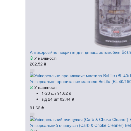
Антикорозійне покриття для днища автомобіля Bosn
У наявності
262.52 ₴
Універсальне проникаюче мастило BeLife (BL-40/150
У наявності
1-23 шт
91.62 ₴
від 24 шт
82.44 ₴
91.62 ₴
Універсальний очищувач (Carb & Choke Cleaner) BeL