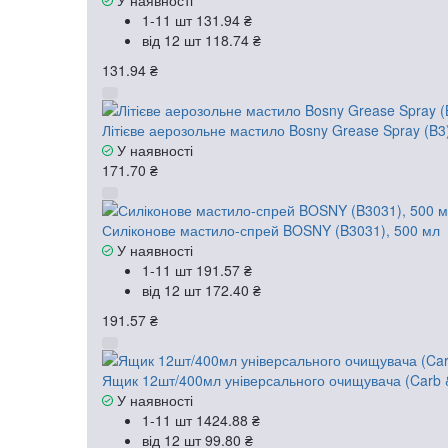
У наявності
1-11 шт
131.94 ₴
від 12 шт
118.74 ₴
131.94 ₴
Літієве аерозольне мастило Bosny Grease Spray (B3
У наявності
171.70 ₴
Силіконове мастило-спрей BOSNY (B3031), 500 мл
У наявності
1-11 шт
191.57 ₴
від 12 шт
172.40 ₴
191.57 ₴
Ящик 12шт/400мл універсального очищувача (Carb &
У наявності
1-11 шт
1424.88 ₴
від 12 шт
99.80 ₴