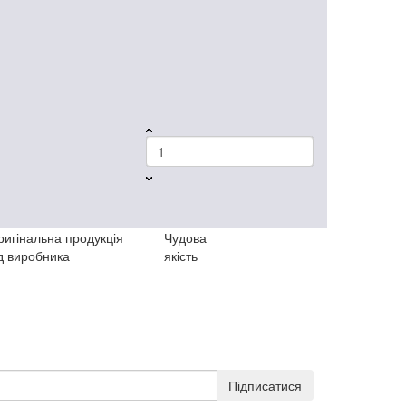
ригінальна продукція
Чудова
д виробника
якість
Підписатися