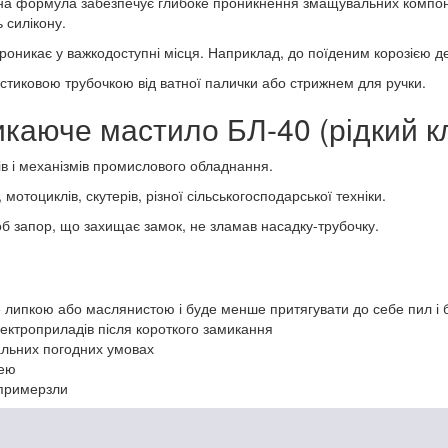
альна формула забезпечує глибоке проникнення змащувальних компоне
 силікону.
проникає у важкодоступні місця. Наприклад, до поїденим корозією де
стиковою трубочкою від ватної палички або стрижнем для ручки.
икаюче мастило БЛ-40 (рідкий к
ів і механізмів промислового обладнання.
 мотоциклів, скутерів, різної сільськогосподарської техніки.
об запор, що захищає замок, не зламав насадку-трубочку.
е липкою або маслянистою і буде менше притягувати до себе пил і 
лектроприладів після короткого замикання
мальних погодних умовах
лею
 примерзли