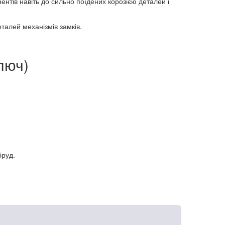
нтів навіть до сильно поїдених корозією деталей і
талей механізмів замків.
люч)
бруд.