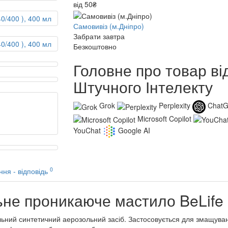
від 50₴
Самовивіз (м.Дніпро)
Забрати завтра
Безкоштовно
Головне про товар ві
Штучного Інтелекту
Grok
Perplexity
Chat
Microsoft Copilot
YouChat
Google AI
0
ння - відповідь
не проникаюче мастило BeLife (
льний синтетичний аерозольний засіб. Застосовується для змащуван