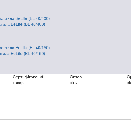
ила BeLife (BL-40/400)
ила BeLife (BL-40/150)
Сертифікований
Оптові
О
товар
ціни
ві