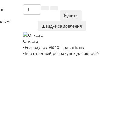
ть
Купити
 іржі.
Швидке замовлення
Оплата
•Розрахунок Mono ПриватБанк
•Безготівковий розрахунок для.юросіб