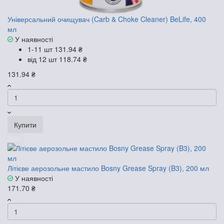
Універсальний очищувач (Carb & Choke Cleaner) BeLife, 400
мл
У наявності
1-11 шт
131.94 ₴
від 12 шт
118.74 ₴
131.94 ₴
Купити
Літієве аерозольне мастило Bosny Grease Spray (B3), 200 мл
У наявності
171.70 ₴