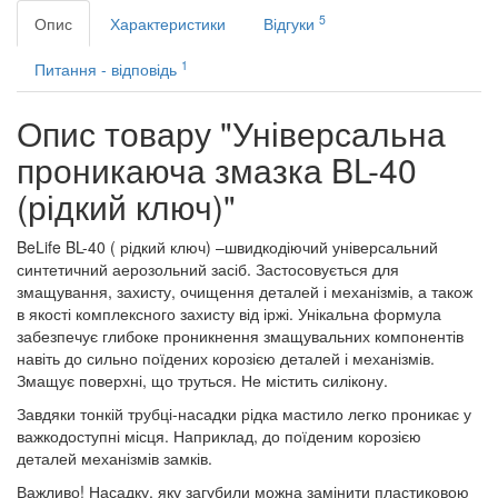
5
Опис
Характеристики
Відгуки
1
Питання - відповідь
Опис товару "Універсальна
проникаюча змазка BL-40
(рідкий ключ)"
BeLife BL-40 ( рідкий ключ) –швидкодіючий універсальний
синтетичний аерозольний засіб. Застосовується для
змащування, захисту, очищення деталей і механізмів, а також
в якості комплексного захисту від іржі. Унікальна формула
забезпечує глибоке проникнення змащувальних компонентів
навіть до сильно поїдених корозією деталей і механізмів.
Змащує поверхні, що труться. Не містить силікону.
Завдяки тонкій трубці-насадки рідка мастило легко проникає у
важкодоступні місця. Наприклад, до поїденим корозією
деталей механізмів замків.
Важливо! Насадку, яку загубили можна замінити пластиковою