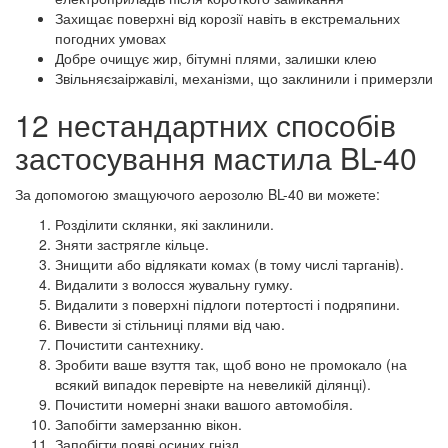
Захищає поверхні від корозії навіть в екстремальних
погодних умовах
Добре очищує жир, бітумні плями, залишки клею
Звільняєзаіржавілі, механізми, що заклинили і примерзли
12 нестандартних способів
застосування мастила BL-40
За допомогою змащуючого аерозолю BL-40 ви можете:
Розділити склянки, які заклинили.
Зняти застрягле кільце.
Знищити або відлякати комах (в тому числі тарганів).
Видалити з волосся жувальну гумку.
Видалити з поверхні підлоги потертості і подряпини.
Вивести зі стільниці плями від чаю.
Почистити сантехнику.
Зробити ваше взуття так, щоб воно не промокало (на
всякий випадок перевірте на невеликій ділянці).
Почистити номерні знаки вашого автомобіля.
Запобігти замерзанню вікон.
Запобігти появі осиних гнізд.