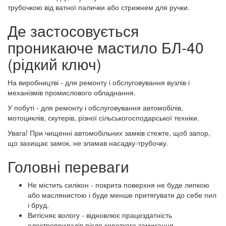
трубочкою від ватної палички або стрижнем для ручки.
Де застосовується
проникаюче мастило БЛ-40
(рідкий ключ)
На виробництві - для ремонту і обслуговування вузлів і
механізмів промислового обладнання.
У побуті - для ремонту і обслуговування автомобілів,
мотоциклів, скутерів, різної сільськогосподарської техніки.
Увага! При чищенні автомобільних замків стежте, щоб запор,
що захищає замок, не зламав насадку-трубочку.
Головні переваги
Не містить силікон - покрита поверхня не буде липкою
або маслянистою і буде менше притягувати до себе пил
і бруд.
Витісняє вологу - відновлює працездатність
електроприладів після короткого замикання