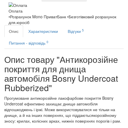
Оплата
•Розрахунок Mono ПриватБанк •Безготівковий розрахунок
для.юросіб
5
Опис
Характеристики
Відгуки
0
Питання - відповідь
Опис товару "Антикорозійне
покриття для днища
автомобіля Bosny Undercoat
Rubberized"
Прогумоване антикорозійне лакофарбове покриття Bosny
Undercoat ефективно захищає днище автомобіля
відпошкоджень і іржі. Може використовуватися не тільки на
днище, а й на інших поверхнях, що піддаютьсякорозійному
зносу: крилах, колісних арках, нижніх поверхнях порогів і рам.