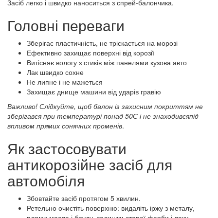
Засіб легко і швидко наноситься з спрей-балончика.
Головні переваги
Зберігає пластичність, не тріскається на морозі
Ефективно захищає поверхні від корозії
Витісняє вологу з стиків між панелями кузова авто
Лак швидко сохне
Не липне і не мажеться
Захищає днище машини від ударів гравію
Важливо
! Слідкуйте, щоб балон із захисним покриттям не
зберігався при температурі понад 50С і не знаходивсяпід
впливом прямих сонячних променів
.
Як застосовувати
антикорозійне засіб для
автомобіля
Збовтайте засіб протягом 5 хвилин.
Ретельно очистіть поверхню: видаліть іржу з металу,
плями масла і бруду, залишки старої фарби і лаку,