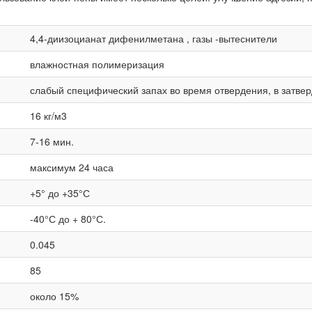
4,4-диизоцианат дифенилметана , газы -вытеснители
влажностная полимеризация
слабый специфический запах во время отвердения, в затве
16 кг/м3
7-16 мин.
максимум 24 часа
+5° до +35°С
-40°С до + 80°С.
0.045
85
около 15%