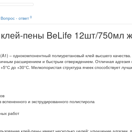
0
Вопрос - ответ
клей-пены BeLife 12шт/750мл ж
A1) – однокомпонентный полиуретановый клей высшего качества. 
ричным расширением и быстрым отверждением. Отличная адгезия к
 +5°С до +30°С. Мелкопористая структура ячеек способствует лучш
ков
з вспененного и экструдированного полистирола
ных работ
ьзование клей-пены имеет несколько целей: улучшение адгезии,