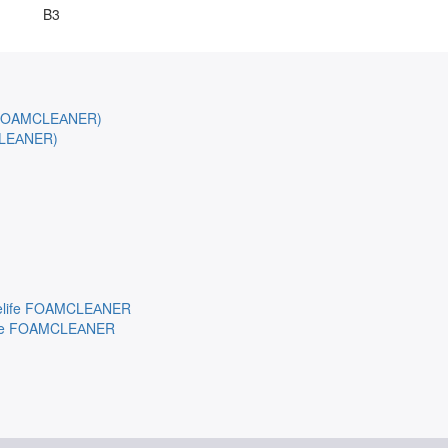
B3
CLEАNER)
ife FOAMCLEАNER