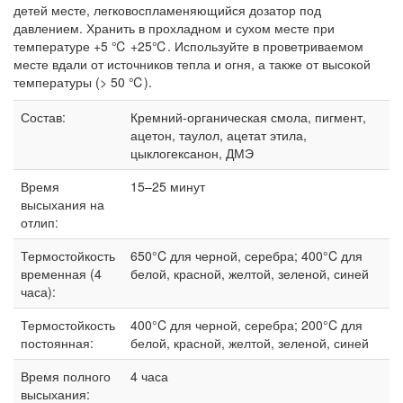
детей месте, легковоспламеняющийся дозатор под
давлением. Хранить в прохладном и сухом месте при
температуре +5 ℃ +25℃. Используйте в проветриваемом
месте вдали от источников тепла и огня, а также от высокой
температуры (> 50 ℃).
Состав:
Кремний-органическая смола, пигмент,
ацетон, таулол, ацетат этила,
цыклогексанон, ДМЭ
Время
15–25 минут
высыхания на
отлип:
Термостойкость
650°C для черной, серебра; 400°C для
временная (4
белой, красной, желтой, зеленой, синей
часа):
Термостойкость
400°C для черной, серебра; 200°C для
постоянная:
белой, красной, желтой, зеленой, синей
Время полного
4 часа
высыхания: