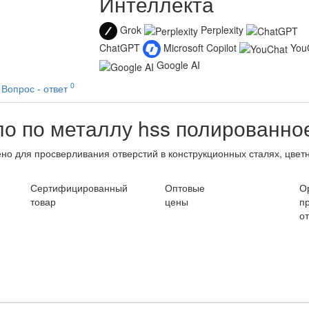
Интеллекта
Grok
Perplexity
ChatGPT
Microsoft Copilot
You
Google AI
0
Вопрос - ответ
о по металлу hss полированно
о для просверливания отверстий в конструкционных сталях, цвет
Сертифицированный
Оптовые
О
товар
цены
п
о