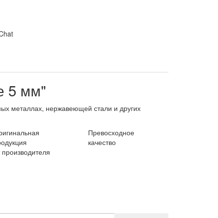
Chat
е 5 мм"
ных металлах, нержавеющей стали и других
ригинальная
Превосходное
родукция
качество
т производителя