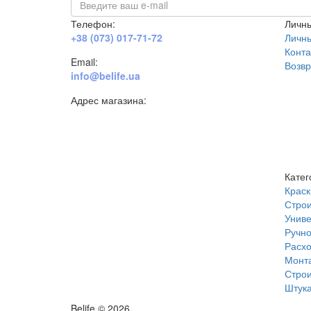
Телефон:
Личны
+38 (073) 017-71-72
Личн
Конта
Email:
Возвр
info@belife.ua
Адрес магазина:
г. Днепр, ул. Строителей, 45а
Катег
Краск
Строи
Униве
Ручно
Расх
Монт
Строи
Штука
Belife © 2026