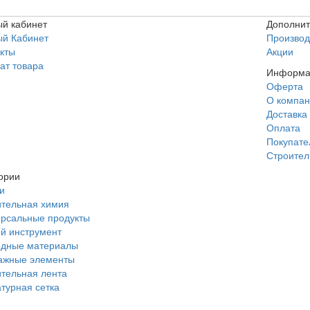
й кабинет
Дополни
ый Кабинет
Производ
кты
Акции
ат товара
Информа
Оферта
О компа
Доставка
Оплата
Покупат
Строител
ории
и
тельная химия
рсальные продукты
й инструмент
одные материалы
ажные элементы
тельная лента
турная сетка