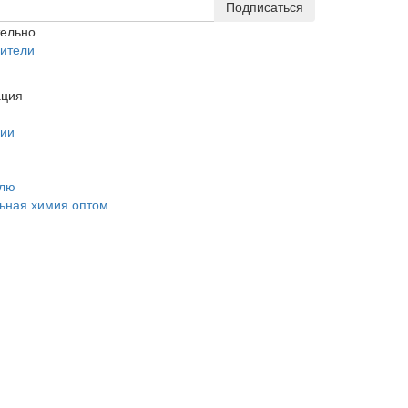
Подписаться
тельно
ители
ция
нии
елю
ьная химия оптом