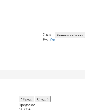
Язык
Личный кабинет
Рус
Укр
Пред.
След.
Предзаказ
25.17 ₴