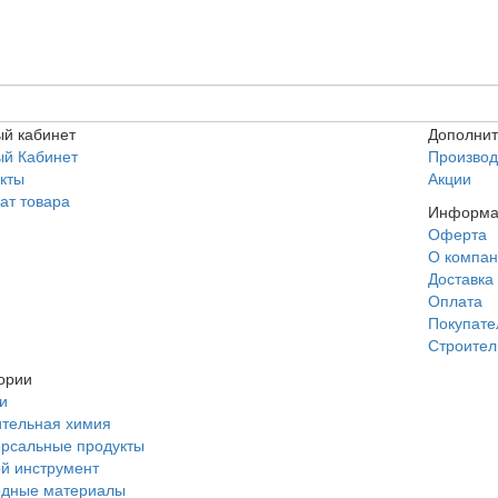
й кабинет
Дополни
ый Кабинет
Производ
кты
Акции
ат товара
Информа
Оферта
О компа
Доставка
Оплата
Покупат
Строител
ории
и
тельная химия
рсальные продукты
й инструмент
одные материалы