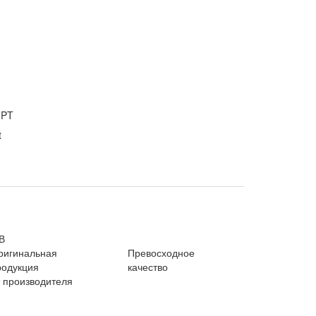
GPT
В
ригинальная
Превосходное
родукция
качество
т производителя