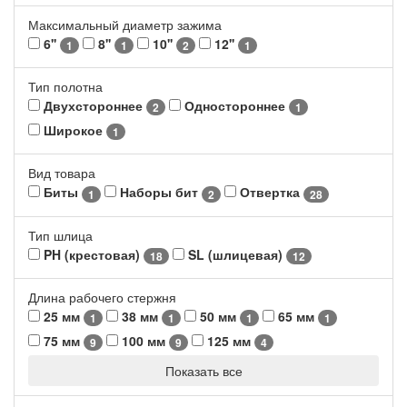
Максимальный диаметр зажима
6''
8''
10''
12''
1
1
2
1
Тип полотна
Двухстороннее
Одностороннее
2
1
Широкое
1
Вид товара
Биты
Наборы бит
Отвертка
1
2
28
Тип шлица
PH (крестовая)
SL (шлицевая)
18
12
Длина рабочего стержня
25 мм
38 мм
50 мм
65 мм
1
1
1
1
75 мм
100 мм
125 мм
9
9
4
Показать все