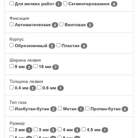
Для мелких работ
Сегментированное
1
8
Фиксация
Автоматическая
Винтовая
4
2
Корпус
Обрезиненный
Пластик
2
4
Ширина лезвия
9 мм
18 мм
2
7
Толщина лезвия
0.4 мм
0.6 мм
2
1
Тип газа
Изобутан-бутан
Метан
Пропан-бутан
2
1
4
Размер
2 мм
3 мм
4 мм
4.5 мм
1
3
3
1
5 мм
6 мм
8 мм