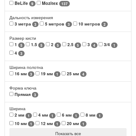
BeLife
Mozitex
9
137
Дальность измерения
3 метра
5 метров
10 метров
3
3
2
Размер кисти
1
1.5
2
2.5
3
3/4
5
5
5
5
4
1
4
3
Ширина полотна
16 мм
19 мм
25 мм
3
1
4
Форма ключа
Прямая
3
Ширина
2 мм
4 мм
6 мм
8 мм
1
1
1
1
10 мм
12 мм
20 мм
1
1
1
Показать все