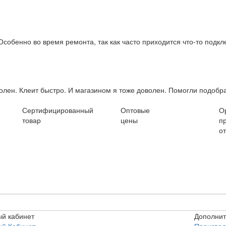
собенно во время ремонта, так как часто приходится что-то подклеи
олен. Клеит быстро. И магазином я тоже доволен. Помогли подобрат
Сертифицированный
Оптовые
О
товар
цены
п
о
й кабинет
Дополни