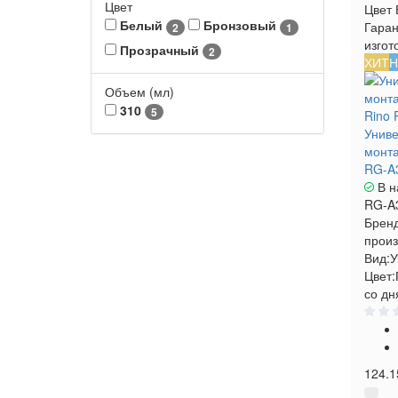
Цвет
Цвет
Белый
Бронзовый
Гаран
2
1
изгот
Прозрачный
2
ХИТ
Н
Объем (мл)
310
5
Унив
монта
RG-A3
В н
RG-A
Бренд
произ
Вид:
У
Цвет:
со дн
124.1