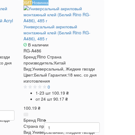
ХИТ
Новинка
 Acryl
Универсальный акриловый
монтажный клей (Белий Rino RG-
A486), 485 г
В наличии
RG-A486
возди
Бренд:
Rino
Страна
со дня
производитель:
Китай
Вид:
Универсальный, Жидкие гвозди
Цвет:
Белый
Гарантия:
18 мес. со дня
изготовления
0
1-23 шт
100.19 ₴
от 24 шт
90.17 ₴
100.19 ₴
возди
Бренд
Rino
Страна производитель
Китай
Вид
Универсальный, Жидкие гвозди