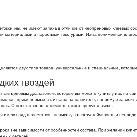
токсичны, не имеют запаха в отличие от неопреновых клеевых сост
ими материалами и пористыми текстурами. Из-за пониженной влагос
еляются двух типа товара: универсальные и специальные, которые 
дких гвоздей
ным ценовым диапазоном, которые вы можете купить у нас на сайт
имеров, применяемых в качестве наполнителя, напрямую зависит с
роль. Соответственно, стоимость такого продукта выше.
и имеют ряд недостатков: невысокую влагоустойчивость и непродо
сроки вне зависимости от особенностей состава. При желании куп
аемых деталей.