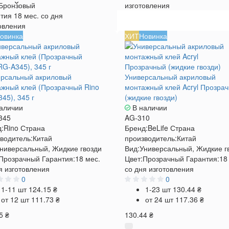
Бронзовый
изготовления
тия
18 мес. со дня
овления
овинка
ХИТ
Новинка
ерсальный акриловый
Универсальный акриловый
жный клей (Прозрачный Rino
монтажный клей Acryl Прозра
45), 345 г
(жидкие гвозди)
аличии
В наличии
345
AG-310
:
Rino
Страна
Бренд:
BeLife
Страна
водитель:
Китай
производитель:
Китай
ниверсальный, Жидкие гвозди
Вид:
Универсальный, Жидкие г
Прозрачный
Гарантия:
18 мес.
Цвет:
Прозрачный
Гарантия:
18
я изготовления
со дня изготовления
0
0
1-11 шт
124.15 ₴
1-23 шт
130.44 ₴
от 12 шт
111.73 ₴
от 24 шт
117.36 ₴
5 ₴
130.44 ₴