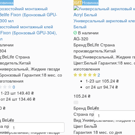
овинка
ХИТ
Новинка
Универсальный акриловый клей
остойкий монтажный клей
Белый
e Fixon (Бронзовый GPU-304),
В наличии
л
AG-320
аличии
Бренд:
BeLife
Страна
304
производитель:
Китай
:
BeLife
Страна
Вид:
Универсальный, Жидкие г
водитель:
Китай
Цвет:
Белый
Гарантия:
18 мес. 
ниверсальный, Жидкие гвозди
изготовления
Бронзовый
Гарантия:
18 мес. со
2
зготовления
1-23 шт
105.24 ₴
0
от 24 шт
94.74 ₴
1-23 шт
149.40 ₴
105.24 ₴
от 24 шт
134.46 ₴
0 ₴
Бренд
BeLife
Страна производитель
Китай
д
BeLife
Вид
Универсальный, Жидкие г
а производитель
Китай
Цвет
Белый
ниверсальный, Жидкие гвозди
Гарантия
18 мес. со дня