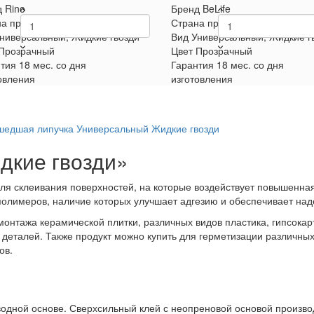
д
Rino
Бренд
BeLife
а производитель
Китай
Страна производитель
Китай
ниверсальный, Жидкие гвозди
Вид
Универсальный, Жидкие г
Прозрачный
Цвет
Прозрачный
тия
18 мес. со дня
Гарантия
18 мес. со дня
овления
изготовления
шедшая липучка
Универсальный
Жидкие гвозди
дкие гвозди»
ля склеивания поверхностей, на которые воздействует повышенная
 полимеров, наличие которых улучшает адгезию и обеспечивает н
онтажа керамической плитки, различных видов пластика, гипсокар
 деталей. Также продукт можно купить для герметизации различных
ов.
одной основе. Сверхсильный клей с неопреновой основой производя