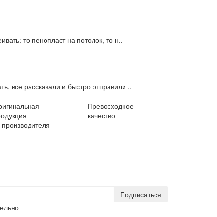
вать: то пенопласт на потолок, то н..
ь, все рассказали и быстро отправили ..
ригинальная
Превосходное
родукция
качество
т производителя
Подписаться
тельно