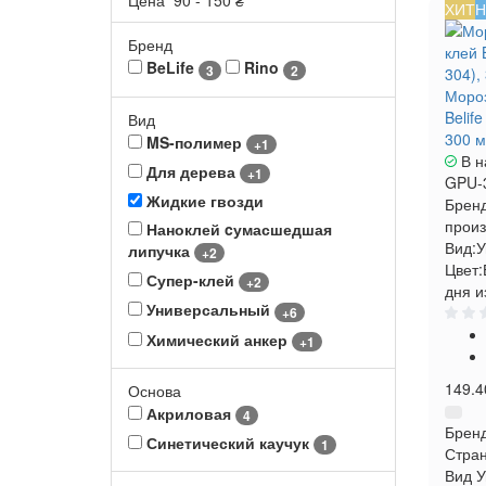
Цена
90
-
150
₴
ХИТ
Н
Бренд
BeLife
Rino
3
2
Мороз
Belif
Вид
300 м
MS-полимер
+1
В н
Для дерева
+1
GPU-
Жидкие гвозди
Бренд
произ
Наноклей cумасшедшая
Вид:
У
липучка
+2
Цвет:
Супер-клей
+2
дня и
Универсальный
+6
Химический анкер
+1
149.4
Основа
Акриловая
4
Брен
Синетический каучук
1
Стран
Вид
У