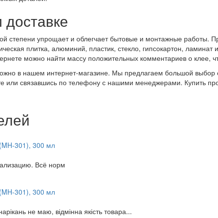
 доставке
ной степени упрощает и облегчает бытовые и монтажные работы. П
ская плитка, алюминий, пластик, стекло, гипсокартон, ламинат и д
тернете можно найти массу положительных комментариев о клее, чт
 можно в нашем интернет-магазине. Мы предлагаем большой выбор 
те или связавшись по телефону с нашими менеджерами. Купить пр
елей
(MH-301), 300 мл
нализацию. Всё норм
(MH-301), 300 мл
арікань не маю, відмінна якість товара...