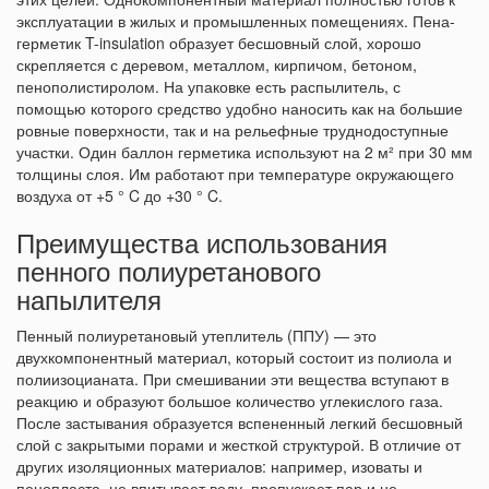
эксплуатации в жилых и промышленных помещениях. Пена-
герметик T-insulation образует бесшовный слой, хорошо
скрепляется с деревом, металлом, кирпичом, бетоном,
пенополистиролом. На упаковке есть распылитель, с
помощью которого средство удобно наносить как на большие
ровные поверхности, так и на рельефные труднодоступные
участки. Один баллон герметика используют на 2 м² при 30 мм
толщины слоя. Им работают при температуре окружающего
воздуха от +5 ° C до +30 ° C.
Преимущества использования
пенного полиуретанового
напылителя
Пенный полиуретановый утеплитель (ППУ) — это
двухкомпонентный материал, который состоит из полиола и
полиизоцианата. При смешивании эти вещества вступают в
реакцию и образуют большое количество углекислого газа.
После застывания образуется вспененный легкий бесшовный
слой с закрытыми порами и жесткой структурой. В отличие от
других изоляционных материалов: например, изоваты и
пенопласта, не впитывает воду, пропускает пар и не