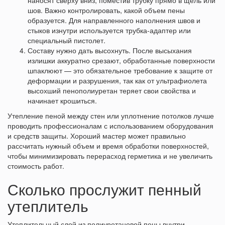
наносят сверху вниз, поместив трубку прямо в щель или
шов. Важно контролировать, какой объем пены
образуется. Для направленного наполнения швов и
стыков изнутри используется трубка-адаптер или
специальный пистолет.
Составу нужно дать высохнуть. После высыхания
излишки аккуратно срезают, обработанные поверхности
шпаклюют — это обязательное требование к защите от
деформации и разрушения, так как от ультрафиолета
высохший пенополиуретан теряет свои свойства и
начинает крошиться.
Утепление пеной между стен или уплотнение потолков лучше
проводить профессионалам с использованием оборудования
и средств защиты. Хороший мастер может правильно
рассчитать нужный объем и время обработки поверхностей,
чтобы минимизировать перерасход герметика и не увеличить
стоимость работ.
Сколько прослужит пенный
утеплитель
Утеплительный слой из полиуретановой пены внутри