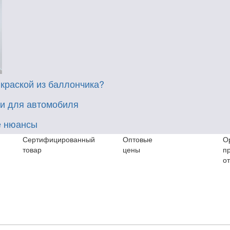
 краской из баллончика?
 и для автомобиля
е нюансы
Сертифицированный
Оптовые
О
товар
цены
п
о