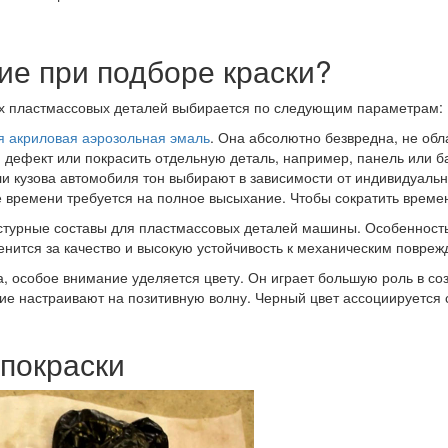
ие при подборе краски?
ых пластмассовых деталей выбирается по следующим параметрам:
я акриловая аэрозольная эмаль
. Она абсолютно безвредна, не обл
дефект или покрасить отдельную деталь, например, панель или ба
и кузова автомобиля тон выбирают в зависимости от индивидуаль
 времени требуется на полное высыхание. Чтобы сократить времен
турные составы для пластмассовых деталей машины. Особенность т
енится за качество и высокую устойчивость к механическим повреж
на, особое внимание уделяется цвету. Он играет большую роль в 
е настраивают на позитивную волну. Черный цвет ассоциируется с
покраски