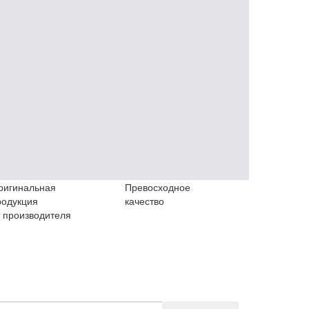
ригинальная
Превосходное
родукция
качество
т производителя