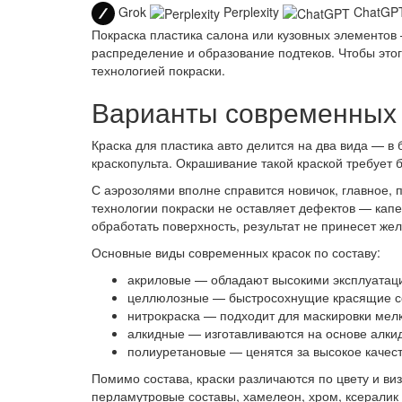
Grok
Perplexity
ChatGP
Покраска пластика салона или кузовных элементо
распределение и образование подтеков. Чтобы этог
технологией покраски.
Варианты современных 
Краска для пластика авто делится на два вида — в
краскопульта. Окрашивание такой краской требует
С аэрозолями вполне справится новичок, главное, 
технологии покраски не оставляет дефектов — капе
обработать поверхность, результат не принесет же
Основные виды современных красок по составу:
акриловые — обладают высокими эксплуатаци
целлюлозные — быстросохнущие красящие со
нитрокраска — подходит для маскировки мелк
алкидные — изготавливаются на основе алки
полиуретановые — ценятся за высокое качест
Помимо состава, краски различаются по цвету и ви
перламутровые составы, хамелеон, хром, ксералик