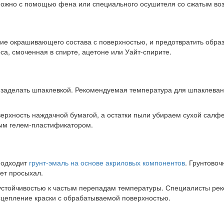
 можно с помощью фена или специального осушителя со сжатым во
е окрашивающего состава с поверхностью, и предотвратить образ
са, смоченная в спирте, ацетоне или Уайт-спирите.
о заделать шпаклевкой. Рекомендуемая температура для шпаклеван
рхность наждачной бумагой, а остатки пыли убираем сухой салфе
ым гелем-пластификатором.
подходит
грунт-эмаль на основе акриловых компонентов
. Грунтовоч
ет просыхал.
 устойчивостью к частым перепадам температуры. Специалисты рек
 сцепление краски с обрабатываемой поверхностью.