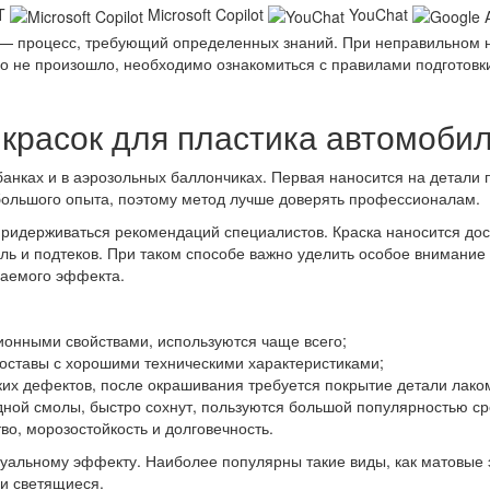
T
Microsoft Copilot
YouChat
в — процесс, требующий определенных знаний. При неправильном 
о не произошло, необходимо ознакомиться с правилами подготовки
красок для пластика автомоби
 банках и в аэрозольных баллончиках. Первая наносится на детали
 большого опыта, поэтому метод лучше доверять профессионалам.
придерживаться рекомендаций специалистов. Краска наносится дос
ль и подтеков. При таком способе важно уделить особое внимание
лаемого эффекта.
онными свойствами, используются чаще всего;
ставы с хорошими техническими характеристиками;
их дефектов, после окрашивания требуется покрытие детали лако
дной смолы, быстро сохнут, пользуются большой популярностью ср
во, морозостойкость и долговечность.
зуальному эффекту. Наиболее популярны такие виды, как матовые 
 и светящиеся.