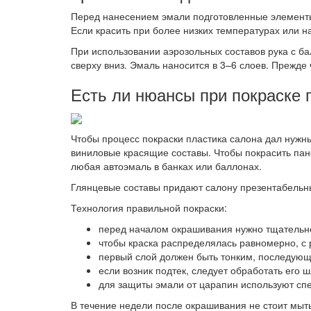
Перед нанесением эмали подготовленные элементы
Если красить при более низких температурах или на
При использовании аэрозольных составов рука с б
сверху вниз. Эмаль наносится в 3–6 слоев. Прежд
Есть ли нюансы при покраске 
Чтобы процесс покраски пластика салона дал нужн
виниловые красящие составы. Чтобы покрасить пан
любая автоэмаль в банках или баллонах.
Глянцевые составы придают салону презентабельны
Технология правильной покраски:
перед началом окрашивания нужно тщательно 
чтобы краска распределялась равномерно, с 
первый слой должен быть тонким, последую
если возник подтек, следует обработать его 
для защиты эмали от царапин используют сп
В течение недели после окрашивания не стоит мы