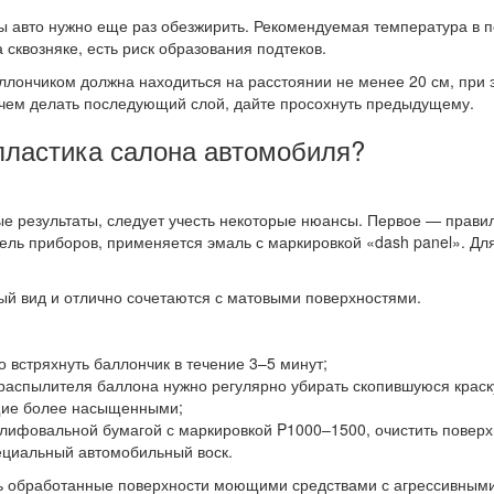
 авто нужно еще раз обезжирить. Рекомендуемая температура в
 сквозняке, есть риск образования подтеков.
аллончиком должна находиться на расстоянии не менее 20 см, при
е чем делать последующий слой, дайте просохнуть предыдущему.
пластика салона автомобиля?
ые результаты, следует учесть некоторые нюансы. Первое — прави
ель приборов, применяется эмаль с маркировкой «dash panel». Дл
й вид и отлично сочетаются с матовыми поверхностями.
встряхнуть баллончик в течение 3–5 минут;
распылителя баллона нужно регулярно убирать скопившуюся краск
щие более насыщенными;
шлифовальной бумагой с маркировкой P1000–1500, очистить поверхн
ециальный автомобильный воск.
ть обработанные поверхности моющими средствами с агрессивными