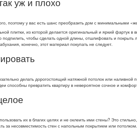
так уж и плохо
ного, поэтому у вас есть шанс преобразить дом с минимальными «ж
ной плитки, из которой делается оригинальный и яркий фартук в в
 подпилить, чтобы сделать одной длины, отшлифовать и покрыть ла
абухания, конечно, этот материал покупать не следует.
тировать
язательно делать дорогостоящий натяжной потолок или наливной 
деи способны превратить квартиру в невероятное сочное и комфо
целое
спользовать их в благих целях и не оклеить ими стены? Это стильн
ать за несовместимость стен с напольным покрытием или потолком.