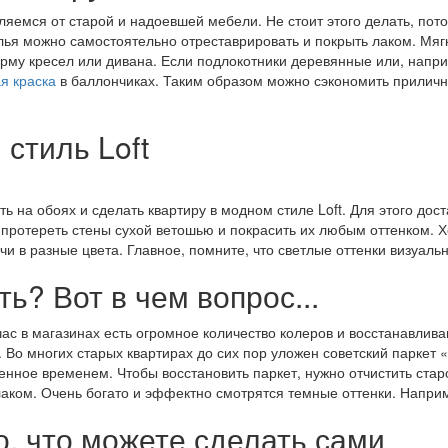
ляемся от старой и надоевшей мебели. Не стоит этого делать, пото
я можно самостоятельно отреставрировать и покрыть лаком. Мягк
орму кресел или дивана. Если подлокотники деревянные или, напр
я краска
в баллончиках. Таким образом можно сэкономить приличн
стиль Loft
 на обоях и сделать квартиру в модном стиле Loft. Для этого дост
 протереть стены сухой ветошью и покрасить их любым оттенком. 
чи в разные цвета. Главное, помните, что светлые оттенки визуал
ь? Вот в чем вопрос...
час в магазинах есть огромное количество колеров и восстанавли
к. Во многих старых квартирах до сих пор уложен советский паркет
ренное временем. Чтобы восстановить паркет, нужно отчистить ста
 лаком. Очень богато и эффектно смотрятся темные оттенки. Напри
о, что можете сделать сами