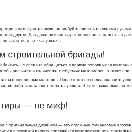
прежде чем покупать новую, попробуйте сделать ее своими руками 
 многое другое. Для диванов используют деревянные паллеты и да
, не затратно и не «как у всех».
м строительной бригады!
бойтись, не спешите обращаться в первую попавшуюся компанию.
чтобы рассчитали количество требуемых материалов, а также поищ
такты проверенных мастеров. После этого не спеша сравните усло
чество работы оставляет желать лучшего. В итоге, сэкономив на м
тиры — не миф!
ра с оригинальным дизайном — это огромные финансовые вложения
опиться с покупкой первых попавшихся комплектующих и тщательно