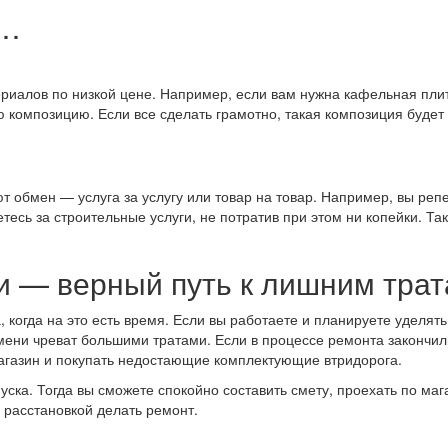
ь…
ериалов по низкой цене. Например, если вам нужна кафельная плитк
ю композицию. Если все сделать грамотно, такая композиция будет
т обмен — услуга за услугу или товар на товар. Например, вы реп
тесь за строительные услуги, не потратив при этом ни копейки. Та
и — верный путь к лишним тра
 когда на это есть время. Если вы работаете и планируете уделят
ени чреват большими тратами. Если в процессе ремонта закончилис
магазин и покупать недостающие комплектующие втридорога.
ска. Тогда вы сможете спокойно составить смету, проехать по ма
с расстановкой делать ремонт.