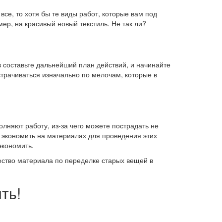
все, то хотя бы те виды работ, которые вам под
ер, на красивый новый текстиль. Не так ли?
 составьте дальнейший план действий, и начинайте
страчиваться изначально по мелочам, которые в
лняют работу, из-за чего можете пострадать не
сь экономить на материалах для проведения этих
экономить.
жество материала по переделке старых вещей в
ть!