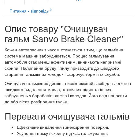
0
Питання - відповідь
Опис товару "Очищувач
гальм Sanvo Brake Cleaner"
Кожен автовласник з часом стикається з тим, що гальмівна
система машини забруднюється. Процес гальмування
автомобіля стає менш ефективним, виникають неприємні
скрипи. Налипання бруду і пилу призводить до швидкого
стирання гальмівних колодок і скорочує термін їх служби.
Очищувач гальмівних дисків - високоякісний засіб для легкого і
швидкого видалення масла, технічних рідин та інших
забруднень з барабанів, дисків і колодок. Його слід наносити
до або після розбирання гальм.
Переваги очищувача гальмів
Ефективне видалення і знежирення поверхні.
Усунення писку і скрипу під час гальмування,