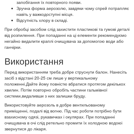
запобігання їх повторного появи.
Зручна форма аерозолю, завдяки чому спрей потрапляє
навіть у важкодоступні місця.
Відсутність хлору в складі.
При обробці засобом слід захистити пластикові та гумові деталі
від розпилення. При попаданні на ці елементи рекомендуємо
негайно видалити краплі очищувача за допомогою води або
ганчірки.
Використання
Перед використанням треба добре струснути балон. Нанесіть
засіб з відстані 20-25 см лише у вертикальному
положенні.Дайте йому повністю вбратися протягом декількох
хвилин. Потім повторно обробіть частини гальмівної
системи,видаливши з них залишки бруду.
Використовуйте аерозоль в добре вентильованому
приміщенні, подалі від вогню. Під час роботи потрібно бути
взахисному одязі, рукавичках і окулярах. При попаданні
очищувача в очі слід ретельно промити їх холодною водоюі
звернутися до лікаря.