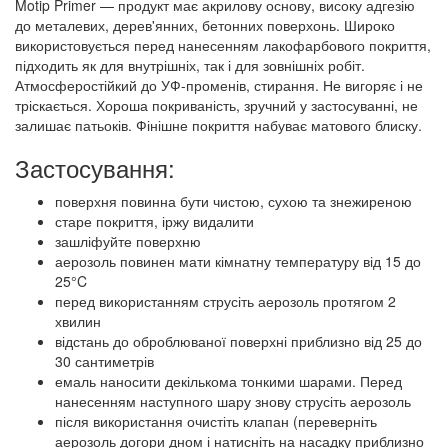
Motip Primer — продукт має акрилову основу, високу адгезію
до металевих, дерев'янних, бетонних поверхонь. Широко
використовується перед нанесенням лакофарбового покриття,
підходить як для внутрішніх, так і для зовнішніх робіт.
Атмосферостійкий до УФ-променів, стирання. Не вигоряє і не
тріскається. Хороша покриваність, зручний у застосуванні, не
залишає патьоків. Фінішне покриття набуває матового блиску.
Застосування:
поверхня повинна бути чистою, сухою та знежиреною
старе покриття, іржу видалити
зашліфуйте поверхню
аерозоль повинен мати кімнатну температуру від 15 до
25°C
перед використанням струсіть аерозоль протягом 2
хвилин
відстань до оброблюваної поверхні приблизно від 25 до
30 сантиметрів
емаль наносити декількома тонкими шарами. Перед
нанесенням наступного шару знову струсіть аерозоль
після використання очистіть клапан (переверніть
аерозоль догори дном і натисніть на насадку приблизно