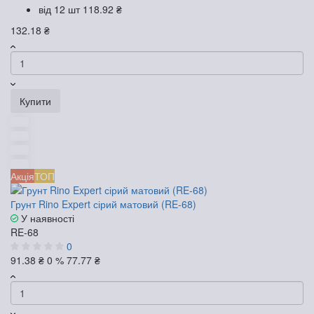
від 12 шт
118.92 ₴
132.18 ₴
Купити
Акція
ТОП
Грунт Rino Expert сірий матовий (RE-68)
У наявності
RE-68
0
91.38 ₴
0 %
77.77 ₴