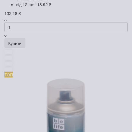
від 12 шт
118.92 ₴
132.18 ₴
Купити
ТОП