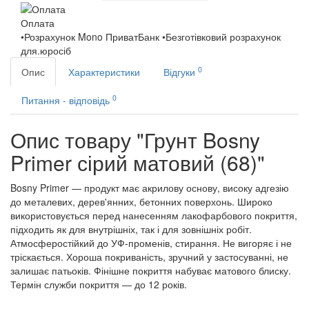
Оплата
•Розрахунок Mono ПриватБанк •Безготівковий розрахунок
для.юросіб
0
Опис
Характеристики
Відгуки
0
Питання - відповідь
Опис товару "Грунт Bosny
Primer сірий матовий (68)"
Bosny Primer — продукт має акрилову основу, високу адгезію
до металевих, дерев'янних, бетонних поверхонь. Широко
використовується перед нанесенням лакофарбового покриття,
підходить як для внутрішніх, так і для зовнішніх робіт.
Атмосферостійкий до УФ-променів, стирання. Не вигоряє і не
тріскається. Хороша покриваність, зручний у застосуванні, не
залишає патьоків. Фінішне покриття набуває матового блиску.
Термін служби покриття — до 12 років.