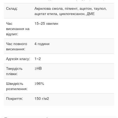
Склад:
Акрилова смола, пігмент, ацетон, таулол,
ацетат етила, циклогексанон, ДМЕ
Час
15–25
хвилин
висихання на
відлип:
Час повного
4 години
висихання:
Адгезія класу:
1~2
Твердість
≥HB
плівки:
Швидкість
≥96%
розпилення:
Покриття:
150 г/м2