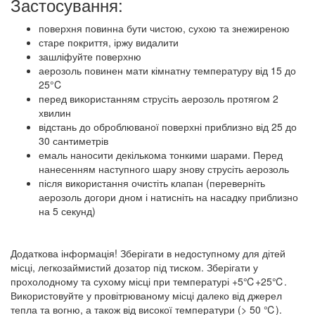
Застосування:
поверхня повинна бути чистою, сухою та знежиреною
старе покриття, іржу видалити
зашліфуйте поверхню
аерозоль повинен мати кімнатну температуру від 15 до
25°C
перед використанням струсіть аерозоль протягом 2
хвилин
відстань до оброблюваної поверхні приблизно від 25 до
30 сантиметрів
емаль наносити декількома тонкими шарами. Перед
нанесенням наступного шару знову струсіть аерозоль
після використання очистіть клапан (переверніть
аерозоль догори дном і натисніть на насадку приблизно
на 5 секунд)
Додаткова інформація! Зберігати в недоступному для дітей
місці, легкозаймистий дозатор під тиском. Зберігати у
прохолодному та сухому місці при температурі +5℃+25℃.
Використовуйте у провітрюваному місці далеко від джерел
тепла та вогню, а також від високої температури (> 50 ℃).