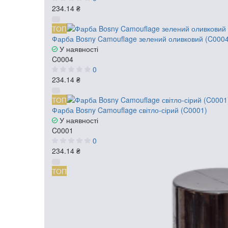
234.14 ₴
ТОП
Фарба Bosny Camouflage зелений оливковий (C0004
У наявності
C0004
0
234.14 ₴
ТОП
Фарба Bosny Camouflage світло-сірий (C0001)
У наявності
C0001
0
234.14 ₴
ТОП