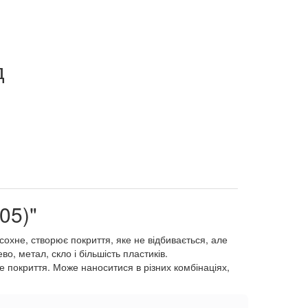
д
05)"
хне, створює покриття, яке не відбивається, але
во, метал, скло і більшість пластиків.
не покриття. Може наноситися в різних комбінаціях,