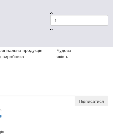
ригінальна продукція
Чудова
д виробника
якість
Підписатися
о
ки
ія