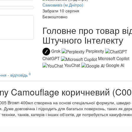
Самовивіз (м.Дніпро)
Забрати 10 серпня
Безкоштовно
Головне про товар ві
Штучного Інтелекту
Grok
Perplexity
ChatGPT
Microsoft Copilot
YouChat
Google AI
0
ння - відповідь
ny Camouflage коричневий (C00
5 Brown 400мл створена на основі спеціальної формули, швидко со
я. Дуже довговічна і підходить для багатьох поверхонь, таких як дере
ехніки, танків, катерів і інших об'єктів, де потребується камуфляж