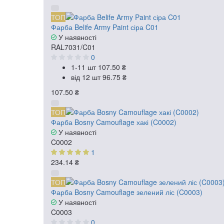
ТОП
Фарба Belife Army Paint сіра C01
У наявності
RAL7031/C01
0
1-11 шт
107.50 ₴
від 12 шт
96.75 ₴
107.50 ₴
ТОП
Фарба Bosny Camouflage хакі (C0002)
У наявності
C0002
1
234.14 ₴
ТОП
Фарба Bosny Camouflage зелений ліс (C0003)
У наявності
C0003
0