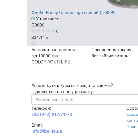
Фарба Bosny Camouflage чорний (C0006)
У наявності
C0006
0
234.14 ₴
Безкоштовна доставка
Повернення товару
від 10000 грн
без зайвих питань
COLOR YOUR LIFE
Хочете бути в курсі всіх акцій та знижок?
Підпишіться на нашу розсилку
Телефон:
Особи
+38 (073) 017-71-72
Особи
Конта
Email:
Повер
info@belife.ua