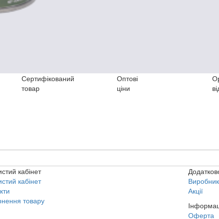
Сертифікований
Оптові
О
товар
ціни
ві
стий кабінет
Додатков
стий кабінет
Виробни
кти
Акції
нення товару
Інформац
Оферта