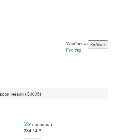
Українська
Кабінет
Рус
Укр
коричневий (C0005)
У наявності
234.14 ₴