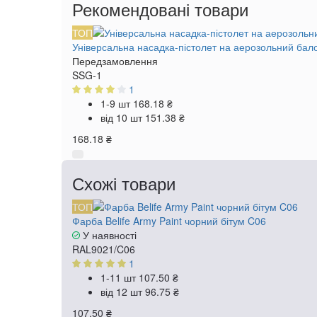
Рекомендовані товари
ТОП
Універсальна насадка-пістолет на аерозольний бал
Передзамовлення
SSG-1
1
1-9 шт
168.18 ₴
від 10 шт
151.38 ₴
168.18 ₴
Схожі товари
ТОП
Фарба Belife Army Paint чорний бітум C06
У наявності
RAL9021/C06
1
1-11 шт
107.50 ₴
від 12 шт
96.75 ₴
107.50 ₴