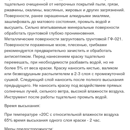
тщательно очищенной от непрочных покрытий пыли, грязи,
ржавчины, окалины, масляных, жировых и других загрязнений.
Поверхности, ранее окрашенные алкидными эмалями,
зашлифовать до матового состояния, промыть водой и
высушить. Сильно впитываемые минеральные поверхности
обработать грунтовкой глубоко проникновения.
Металлические поверхности загрунтовать грунтовкой ГФ-021.
Поверхности пораженные мхом, плесенью, грибками
рекомендуется предварительно зачистить и обработать
антисептиком. Перед нанесением краску тщательно
перемешать, при необходимости разбавить водой, но не
более 5% от веса краски. Краску наносить кистью, валиком
или безвоздушным распылителем в 2-3 слоя с промежуточной
сушкой. Следующий слой наносить после полного высыхания
предыдущего. Не наносить краску под воздействием прямых
солнечных лучей, сильного ветра, высокой влажности воздуха.
Инструмент после работы тщательно промыть водой.
Время высыхания:
При температуре +20С с относительной влажности воздуха
65% время высыхания одного слоя краски - 2 час.
Меры предосторожности: