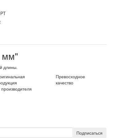
GPT
 мм"
й длины.
ригинальная
Превосходное
родукция
качество
т производителя
Подписаться