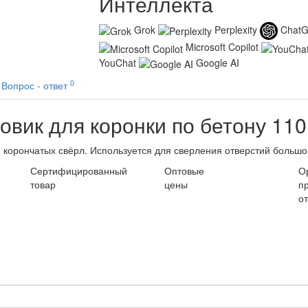
Интеллекта
Grok
Perplexity
Chat
Microsoft Copilot
YouChat
Google AI
0
Вопрос - ответ
овик для коронки по бетону 110
 корончатых свёрл. Используется для сверления отверстий большо
Сертифицированный
Оптовые
О
товар
цены
п
о