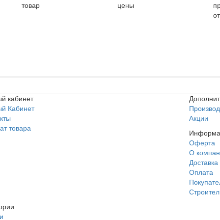
товар
цены
п
о
й кабинет
Дополни
ый Кабинет
Производ
кты
Акции
ат товара
Информа
Оферта
О компа
Доставка
Оплата
Покупат
Строител
ории
и