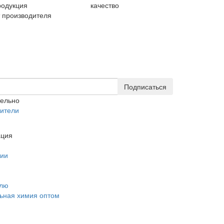
родукция
качество
т производителя
Подписаться
тельно
ители
ция
нии
елю
ьная химия оптом