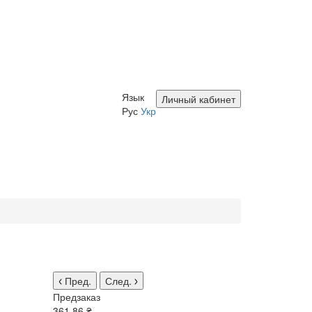
Язык
Личный кабинет
Рус
Укр
Пред.
След.
Предзаказ
361.86 ₴