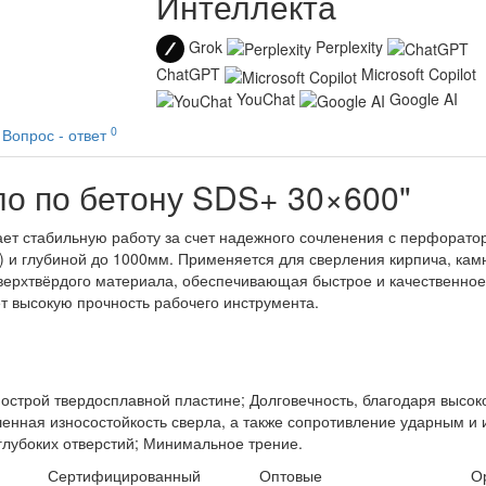
Интеллекта
Grok
Perplexity
ChatGPT
Microsoft Copilot
YouChat
Google AI
0
Вопрос - ответ
ло по бетону SDS+ 30×600"
ает стабильную работу за счет надежного сочленения с перфорато
) и глубиной до 1000мм. Применяется для сверления кирпича, кам
сверхтвёрдого материала, обеспечивающая быстрое и качественное
т высокую прочность рабочего инструмента.
 острой твердосплавной пластине; Долговечность, благодаря выс
шенная износостойкость сверла, а также сопротивление ударным и
лубоких отверстий; Минимальное трение.
Сертифицированный
Оптовые
О