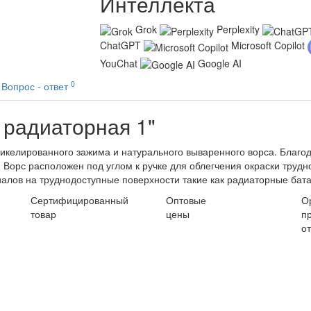
Интеллекта
Grok
Perplexity
ChatGPT
Microsoft Copilot
YouChat
Google AI
0
Вопрос - ответ
 радиаторная 1"
 никелированного зажима и натурального вываренного ворса. Благо
 Ворс расположен под углом к ручке для облегчения окраски труд
алов на труднодоступные поверхности такие как радиаторные бата
Сертифицированный
Оптовые
О
товар
цены
п
о