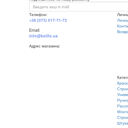
Телефон:
Личны
+38 (073) 017-71-72
Личн
Конта
Email:
Возвр
info@belife.ua
Адрес магазина:
г. Днепр, ул. Строителей, 45а
Катег
Краск
Строи
Униве
Ручно
Расх
Монт
Строи
Штука