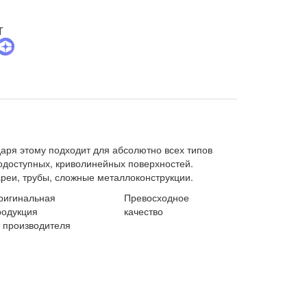
даря этому подходит для абсолютно всех типов
нодоступных, криволинейных поверхностей.
реи, трубы, сложные металлоконструкции.
ригинальная
Превосходное
родукция
качество
т производителя