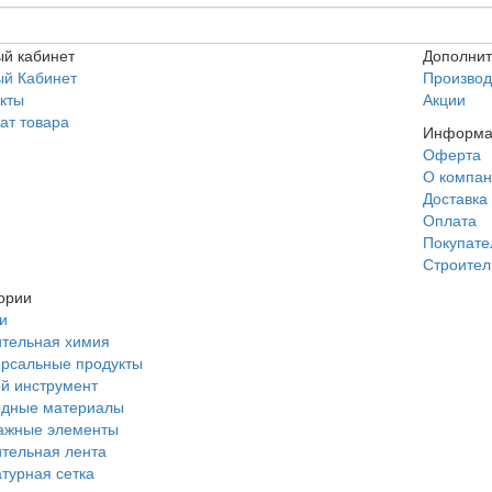
й кабинет
Дополни
ый Кабинет
Производ
кты
Акции
ат товара
Информа
Оферта
О компа
Доставка
Оплата
Покупат
Строител
ории
и
тельная химия
рсальные продукты
й инструмент
одные материалы
ажные элементы
тельная лента
турная сетка