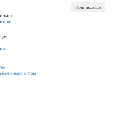
Подписаться
тельно
ители
ция
нии
елю
ьная химия оптом