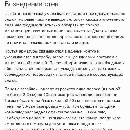
Возведение стен
Газобетонные блоки укладываются строго последовательно по
рядам, угловые пики не выводятся. Блоки каждого уложенного
ряда необходимо тщательно обтирать до полной
минимизации возможных перепадов высоты. Для закладки
армирования выполняется нарезка паза, которая необходима
по причине повышенной ползучести кладки.
Прутья арматуры связываются в единый контур и
укладываются в штробу, заполненную клеевым составом с
минеральной основой. После обтирки излишков необходимо и
обеспыливания поверхности укладывается угловые камни с
соблюдением чередования тычков и ложков в соседствующих
рядах.
Пену на газоблок наносят из расчета одна полоса (шириной
не более 2-3 см) на 10 сантиметров площади поверхности.
Таким образом, на блок шириной 20 см наносят две полосы
пены, на 30-сантиметровый – три. При большей толщине
клей-пену распределяют зигзагообразно. Также пену
необходимо наносить на тычок соседнего камня, после чего
имеется около минуты для установки и подготовки
следующего газоблока. При этом окончательно клей-пена