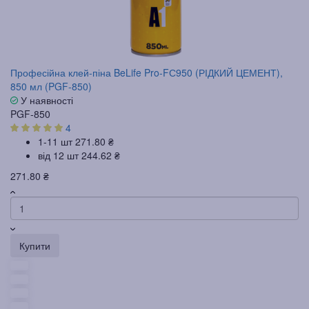
Професійна клей-піна BeLife Pro-FС950 (РІДКИЙ ЦЕМЕНТ),
850 мл (PGF-850)
У наявності
PGF-850
4
1-11 шт
271.80 ₴
від 12 шт
244.62 ₴
271.80 ₴
Купити