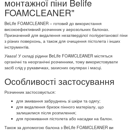
монтажної піни Belife
FOAMCLEАNER"
BeLife FOAMCLEANER – готовий до використання
високоефективний розчинник у аерозольних балонах.
Призначений для видалення незатверділої поліуретанової піни
з різних поверхонь, а також для очищення пістолета і інших
інструментів.
Увага
! У складі рідини BeLife FOAMCLEANER містяться
органічні та неорганічні розчинники, тому використовувати
засіб слід у рукавичках, захисних окулярах і масці.
Особливості застосування
Розчинник застосовується:
для змивання забруднень зі шкіри та одягу;
для видалення бризок пінного матеріалу, що
залишилися після розпилення;
для промивання пістолета або насадки на балон.
Також за допомогою балона з BeLife FOAMCLEANER ви