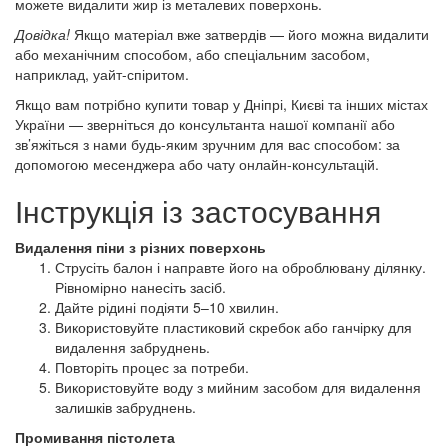
можете видалити жир із металевих поверхонь.
Довідка!
Якщо матеріал вже затвердів — його можна видалити
або механічним способом, або спеціальним засобом,
наприклад, уайт-спіритом.
Якщо вам потрібно купити товар у Дніпрі, Києві та інших містах
України — зверніться до консультанта нашої компанії або
зв’яжіться з нами будь-яким зручним для вас способом: за
допомогою месенджера або чату онлайн-консультацій.
Інструкція із застосування
Видалення піни з різних поверхонь
Струсіть балон і направте його на оброблювану ділянку.
Рівномірно нанесіть засіб.
Дайте рідині подіяти 5–10 хвилин.
Використовуйте пластиковий скребок або ганчірку для
видалення забруднень.
Повторіть процес за потреби.
Використовуйте воду з мийним засобом для видалення
залишків забруднень.
Промивання пістолета