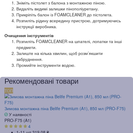
Зніміть пістолет з балона з монтажною піною.
Видаліть видимі залишки пінополіуретану.
Прикріпіть балон із FOAMCLEANER до пістолета.
Розпиліть рідину всередину пристрою, дотримуючись
інструкції виробника.
Очищення інструментів
Розпиліть FOAMCLEANER на шпателі, лопатки та інші
предмети.
Залиште на кілька хвилин, щоб розм’якшити
забруднення.
Промийте інструменти водою.
Рекомендовані товари
ТОП
Зимова монтажна піна Belife Premium (A1), 850 мл (PRO-F75)
У наявності
PRO-F75 (A1)
4
1-11 шт
319.08 ₴