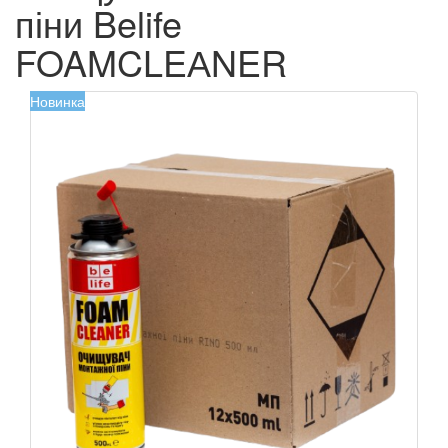
піни Belife
FOAMCLEАNER
Новинка