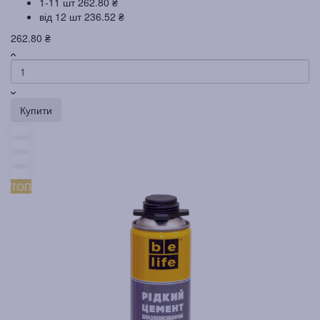
1-11 шт
262.80 ₴
від 12 шт
236.52 ₴
262.80 ₴
Купити
ТОП