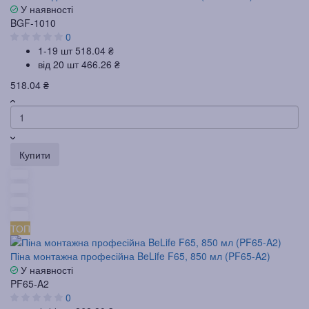
У наявності
BGF-1010
0
1-19 шт
518.04 ₴
від 20 шт
466.26 ₴
518.04 ₴
Купити
ТОП
Піна монтажна професійна BeLife F65, 850 мл (PF65-A2)
У наявності
PF65-A2
0