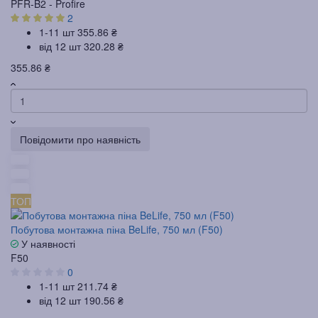
PFR-B2 - Profire
2
1-11 шт
355.86 ₴
від 12 шт
320.28 ₴
355.86 ₴
Повідомити про наявність
ТОП
Побутова монтажна піна BeLife, 750 мл (F50)
У наявності
F50
0
1-11 шт
211.74 ₴
від 12 шт
190.56 ₴