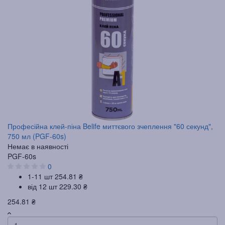
Професійна клей-піна Belife миттєвого зчеплення "60 секунд",
750 мл (PGF-60s)
Немає в наявності
PGF-60s
0
1-11 шт
254.81 ₴
від 12 шт
229.30 ₴
254.81 ₴