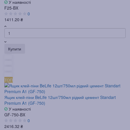
У наявності
F25-BX
0
1411.20 ₴
Купити
ТОП
Ящик клей-піни BeLife 12шт/750мл рідкий цемент Standart
Premium A1 (GF-750)
У наявності
GF-750-BX
0
2416.32 ₴