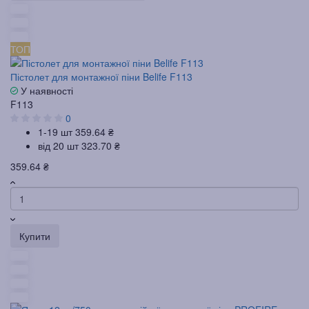
ТОП
Пістолет для монтажної піни Belife F113
У наявності
F113
0
1-19 шт
359.64 ₴
від 20 шт
323.70 ₴
359.64 ₴
Купити