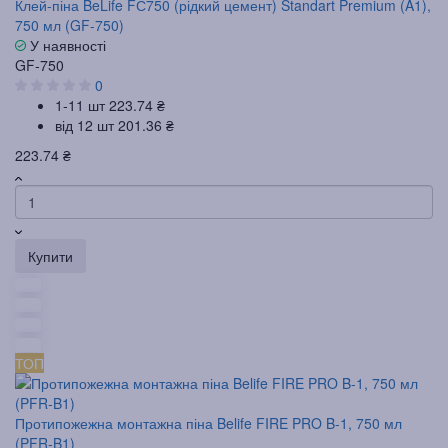
Клей-піна BeLife FС750 (рідкий цемент) Standart Premium (A1),
750 мл (GF-750)
У наявності
GF-750
0
1-11 шт
223.74 ₴
від 12 шт
201.36 ₴
223.74 ₴
Купити
ТОП
Протипожежна монтажна піна Belife FIRE PRO B-1, 750 мл
(PFR-B1)