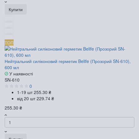
Купити
ТОП
Нейтральний силіконовий герметик Belife (Прозорий SN-610),
600 мл
У наявності
SN-610
0
1-19 шт
255.30 ₴
від 20 шт
229.74 ₴
255.30 ₴