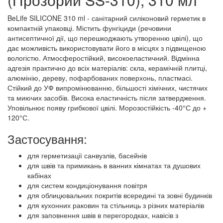
BeLife SILICONE 310 ml - санітарний силіконовий герметик в
компактній упаковці. Містить фунгіциди (речовини
антисептичної дії, що перешкоджають утворенню цвілі), що
дає можливість використовувати його в місцях з підвищеною
вологістю. Атмосферостійкий, високоеластичний. Відмінна
адгезія практично до всіх матеріалів: скла, керамічній плитці,
алюмінію, дереву, пофарбованих поверхонь, пластмасі.
Стійкий до УФ випромінюванню, більшості хімічних, чистячих
та миючих засобів. Висока еластичність після затвердження.
Уповільнює появу грибкової цвілі. Морозостійкість -40°С до +
120°С.
Застосування:
для герметизації санвузлів, басейнів
для швів та примикань в ванних кімнатах та душових
кабінах
для систем кондиціонування повітря
для облицювальних покритів всередині та зовні будинків
для кухонних раковин та стільниць з різних матеріалів
для заповнення швів в перегородках, навісів з