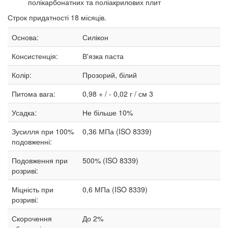
полікарбонатних та поліакрилових плит
Строк придатності 18 місяців.
Основа:
Силікон
Консистенція:
В'язка паста
Колір:
Прозорий, білий
Питома вага:
0,98 + / - 0,02 г / см 3
Усадка:
Не більше 10%
Зусилля при 100%
0,36 МПа (ISO 8339)
подовженні:
Подовження при
500% (ISO 8339)
розриві:
Міцність при
0,6 МПа (ISO 8339)
розриві:
Скорочення
До 2%