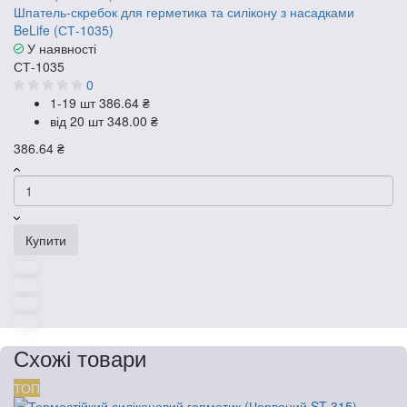
Шпатель‑скребок для герметика та силікону з насадками
BeLife (СТ-1035)
У наявності
СТ-1035
0
1-19 шт
386.64 ₴
від 20 шт
348.00 ₴
386.64 ₴
Купити
Схожі товари
ТОП