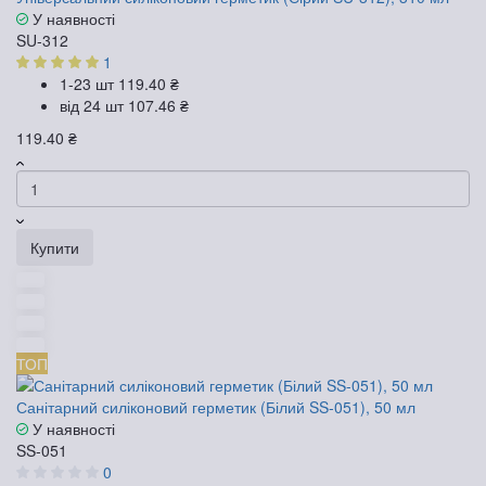
У наявності
SU-312
1
1-23 шт
119.40 ₴
від 24 шт
107.46 ₴
119.40 ₴
Купити
ТОП
Санітарний силіконовий герметик (Білий SS-051), 50 мл
У наявності
SS-051
0