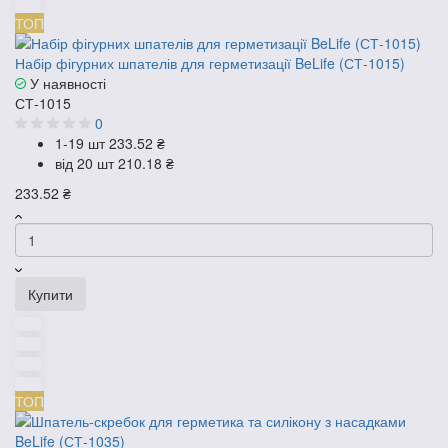
ТОП
Набір фігурних шпателів для герметизації BeLife (СТ-1015)
У наявності
СТ-1015
0
1-19 шт
233.52 ₴
від 20 шт
210.18 ₴
233.52 ₴
Купити
ТОП