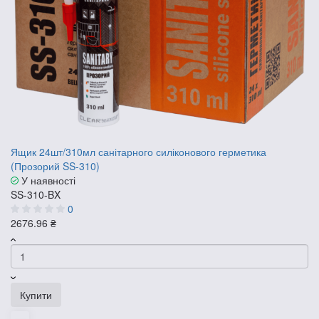
Ящик 24шт/310мл санітарного силіконового герметика
(Прозорий SS-310)
У наявності
SS-310-BX
0
2676.96 ₴
Купити