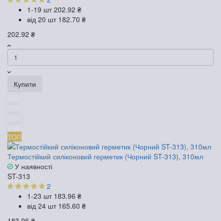
1-19 шт
202.92 ₴
від 20 шт
182.70 ₴
202.92 ₴
Купити
ТОП
Термостійкий силіконовий герметик (Чорний ST-313), 310мл
У наявності
ST-313
2
1-23 шт
183.96 ₴
від 24 шт
165.60 ₴
183.96 ₴