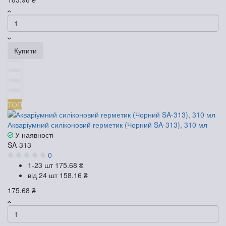
Купити
ТОП
Акваріумний силіконовий герметик (Чорний SA-313), 310 мл
У наявності
SA-313
0
1-23 шт
175.68 ₴
від 24 шт
158.16 ₴
175.68 ₴