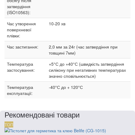
обсягу після
затвердіння
(ISO10563):
Час утворення
10-20 хв
поверхневої
плівки:
Час застигання:
2,0 мм за 24г (час затвердіння при
товщині 7мм)
Температура
+5°С до +40°С (швидкість затвердіння
застосування:
силікону при негативних температурах
значно сповільнюється)
Температура
-40°С до + 120°С
експлуатації:
Рекомендовані товари
ТОП