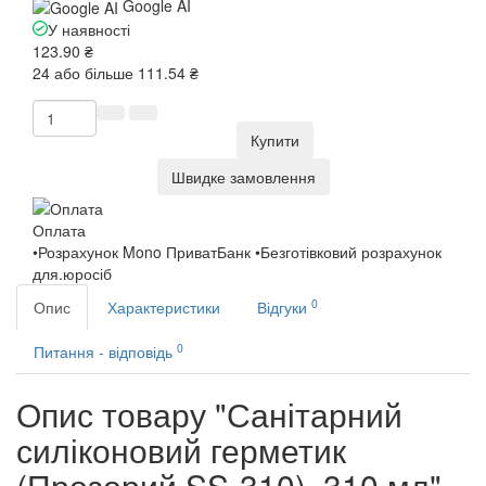
Google AI
У наявності
123.90 ₴
24 або більше 111.54 ₴
Купити
Швидке замовлення
Оплата
•Розрахунок Mono ПриватБанк •Безготівковий розрахунок
для.юросіб
0
Опис
Характеристики
Відгуки
0
Питання - відповідь
Опис товару "Санітарний
силіконовий герметик
(Прозорий SS-310), 310 мл"