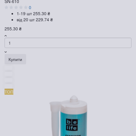
SN-610
0
1-19 шт
255.30 ₴
від 20 шт
229.74 ₴
255.30 ₴
Купити
ТОП