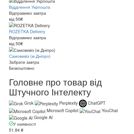
Відділення Укрпошта
Відправимо завтра
від 50₴
ROZETKA Delivery
Відправимо завтра
від 50₴
Самовивіз (м.Дніпро)
Забрати завтра
Безкоштовно
Головне про товар від
Штучного Інтелекту
Grok
Perplexity
ChatGPT
Microsoft Copilot
YouChat
Google AI
У наявності
51.84 ₴