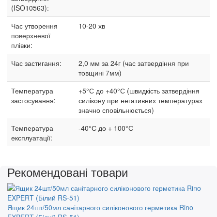
(ISO10563):
Час утворення
10-20 хв
поверхневої
плівки:
Час застигання:
2,0 мм за 24г (час затвердіння при
товщині 7мм)
Температура
+5°С до +40°С (швидкість затвердіння
застосування:
силікону при негативних температурах
значно сповільнюється)
Температура
-40°С до + 100°С
експлуатації:
Рекомендовані товари
Ящик 24шт/50мл санітарного силіконового герметика Rino
EXPERT (Білий RS-51)