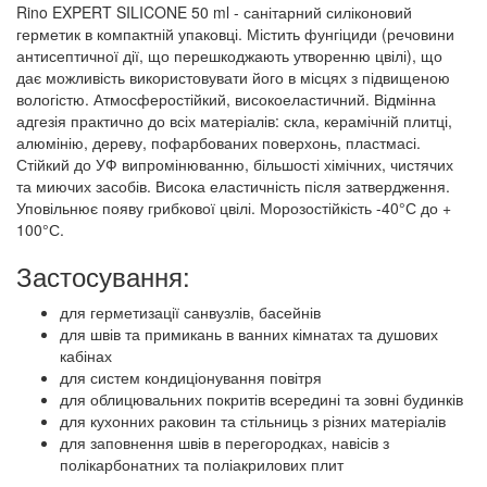
Rino EXPERT SILICONE 50 ml - санітарний силіконовий
герметик в компактній упаковці. Містить фунгіциди (речовини
антисептичної дії, що перешкоджають утворенню цвілі), що
дає можливість використовувати його в місцях з підвищеною
вологістю. Атмосферостійкий, високоеластичний. Відмінна
адгезія практично до всіх матеріалів: скла, керамічній плитці,
алюмінію, дереву, пофарбованих поверхонь, пластмасі.
Стійкий до УФ випромінюванню, більшості хімічних, чистячих
та миючих засобів. Висока еластичність після затвердження.
Уповільнює появу грибкової цвілі. Морозостійкість -40°С до +
100°С.
Застосування:
для герметизації санвузлів, басейнів
для швів та примикань в ванних кімнатах та душових
кабінах
для систем кондиціонування повітря
для облицювальних покритів всередині та зовні будинків
для кухонних раковин та стільниць з різних матеріалів
для заповнення швів в перегородках, навісів з
полікарбонатних та поліакрилових плит