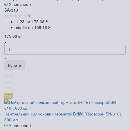
У наявності
SA-313
0
1-23 шт
175.68 ₴
від 24 шт
158.16 ₴
175.68 ₴
Купити
ТОП
Нейтральний силіконовий герметик Belife (Прозорий SN-610),
600 мл
У наявності