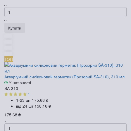
Купити
ТОП
Акваріумний силіконовий герметик (Прозорий SA-310), 310 мл
У наявності
SA-310
1
1-23 шт
175.68 ₴
від 24 шт
158.16 ₴
175.68 ₴