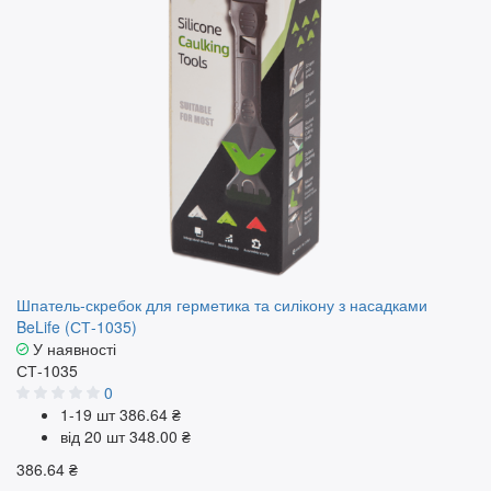
Шпатель‑скребок для герметика та силікону з насадками
BeLife (СТ-1035)
У наявності
СТ-1035
0
1-19 шт
386.64 ₴
від 20 шт
348.00 ₴
386.64 ₴