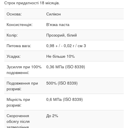
Строк придатності 18 місяців.
Основа:
Силікон
Консистенція:
В'язка паста
Колір:
Прозорий, білий
Питома вага:
0,98 + / - 0,02 г / см 3
Усадка:
Не більше 10%
Зусилля при 100%
0,36 МПа (ISO 8339)
подовженні:
Подовження при
500% (ISO 8339)
розриві:
Міцність при
0,6 МПа (ISO 8339)
розриві:
Скорочення
До 2%
обсягу після
затвердіння