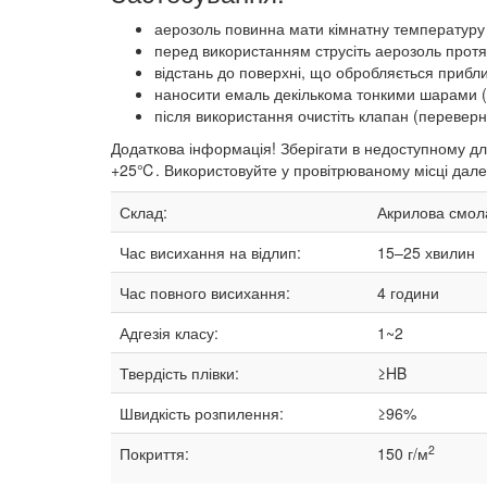
аерозоль повинна мати кімнатну температуру 
перед використанням струсіть аерозоль протяг
відстань до поверхні, що обробляється прибли
наносити емаль декількома тонкими шарами (2
після використання очистіть клапан (переверн
Додаткова інформація! Зберігати в недоступному для
+25℃. Використовуйте у провітрюваному місці далек
Склад:
Акрилова смола
Час висихання на відлип:
15–25 хвилин
Час повного висихання:
4 години
Адгезія класу:
1~2
Твердість плівки:
≥HB
Швидкість розпилення:
≥96%
2
Покриття:
150 г/м