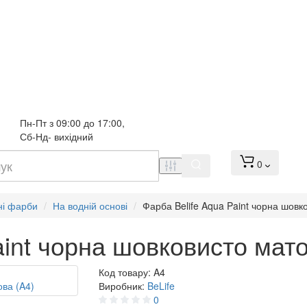
Пн-Пт з 09:00 до 17:00, 
Сб-Нд- вихідний
0
ні фарби
На водній основі
Фарба Belife Aqua Paint чорна шовк
aint чорна шовковисто мато
Код товару:
A4
Виробник:
BeLife
0