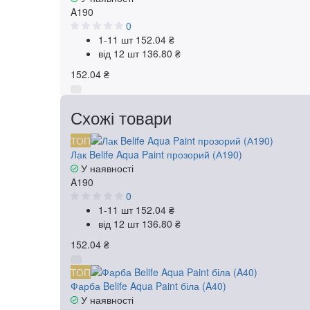
A190
0
1-11 шт
152.04 ₴
від 12 шт
136.80 ₴
152.04 ₴
Схожі товари
ТОП
Лак Belife Aqua Paint прозорий (А190)
У наявності
A190
0
1-11 шт
152.04 ₴
від 12 шт
136.80 ₴
152.04 ₴
ТОП
Фарба Belife Aqua Paint біла (A40)
У наявності