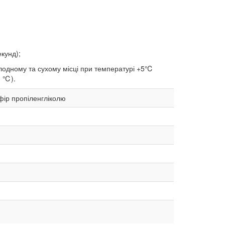
кунд);
холодному та сухому місці при температурі +5℃
0 ℃).
ефір пропіленгліколю