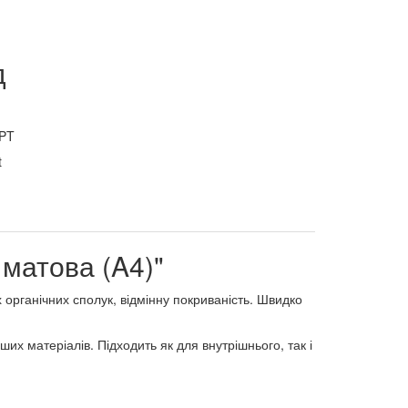
д
PT
 матова (A4)"
 органічних сполук, відмінну покриваність. Швидко
их матеріалів. Підходить як для внутрішнього, так і