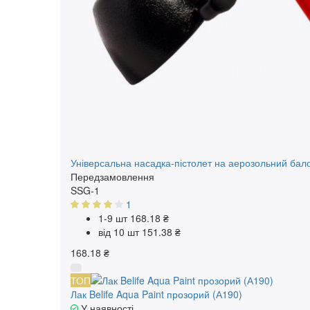
Універсальна насадка-пістолет на аерозольний бал
Передзамовлення
SSG-1
1
1-9 шт
168.18 ₴
від 10 шт
151.38 ₴
168.18 ₴
ТОП
Лак Belife Aqua Paint прозорий (А190)
У наявності