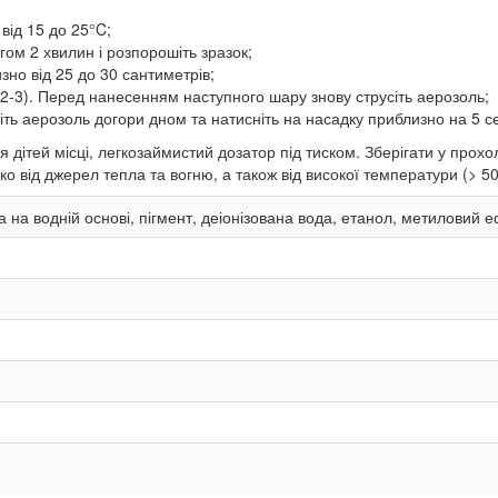
від 15 до 25°C;
ом 2 хвилин і розпорошіть зразок;
зно від 25 до 30 сантиметрів;
-3). Перед нанесенням наступного шару знову струсіть аерозоль;
іть аерозоль догори дном та натисніть на насадку приблизно на 5 се
 дітей місці, легкозаймистий дозатор під тиском. Зберігати у про
о від джерел тепла та вогню, а також від високої температури (> 5
 на водній основі, пігмент, деіонізована вода, етанол, метиловий 