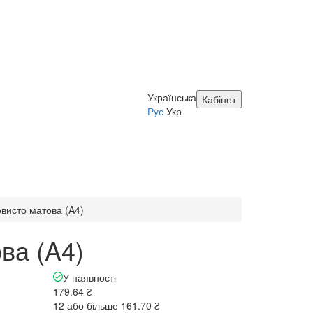
Українська
Кабінет
Рус
Укр
овисто матова (A4)
ва (A4)
У наявності
179.64 ₴
12 або більше 161.70 ₴