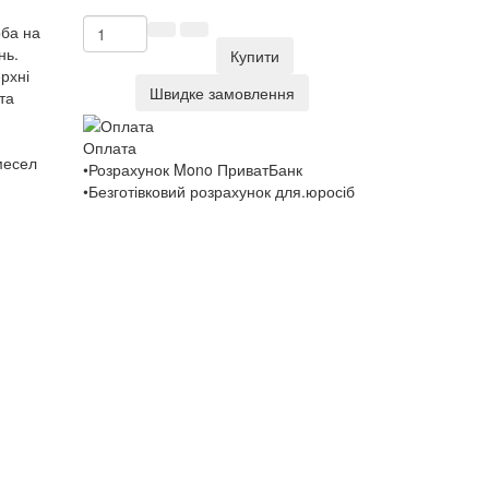
рба на
нь.
Купити
рхні
Швидке замовлення
та
Оплата
месел
•Розрахунок Mono ПриватБанк
•Безготівковий розрахунок для.юросіб