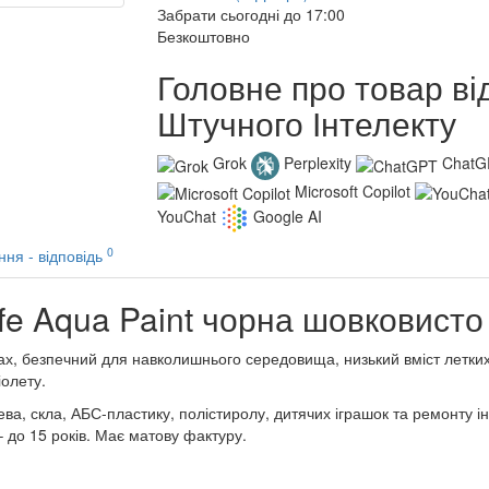
Забрати сьогодні до 17:00
Безкоштовно
Головне про товар ві
Штучного Інтелекту
Grok
Perplexity
ChatG
Microsoft Copilot
YouChat
Google AI
0
ння - відповідь
fe Aqua Paint чорна шовковисто
пах, безпечний для навколишнього середовища, низький вміст летких
іолету.
а, скла, АБС-пластику, полістиролу, дитячих іграшок та ремонту інш
 до 15 років. Має матову фактуру.