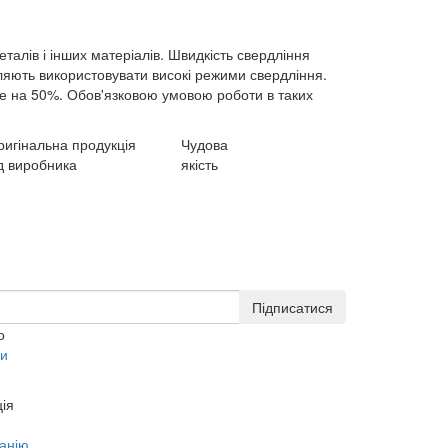
талів і інших матеріалів. Швидкість свердління
оляють використовувати високі режими свердління.
вище на 50%. Обов'язковою умовою роботи в таких
ригінальна продукція
Чудова
д виробника
якість
Підписатися
о
ки
ія
анію