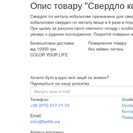
Опис товару "Свердло к
Свердло по металу кобальтове призначене для свердл
кобальтових свердел по металу вище в 4 рази в порі
При цьому за рахунок свого хімічного складу і особ
умовах є рідинне охолодження. Покриття поверхні з
Безкоштовна доставка
Повернення товару
від 10000 грн
без зайвих питань
COLOR YOUR LIFE
Хочете бути в курсі всіх акцій та знижок?
Підпишіться на нашу розсилку
Телефон:
Особи
+38 (073) 017-71-72
Особи
Конта
Email:
Повер
info@belife.ua
Адреса магазину: