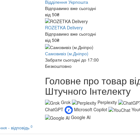
Відділення Укрпошта
Відправимо вже сьогодні
від 50₴
ROZETKA Delivery
Відправимо вже сьогодні
від 50₴
Самовивіз (м.Дніпро)
Забрати сьогодні до 17:00
Безкоштовно
Головне про товар ві
Штучного Інтелекту
Grok
Perplexity
ChatGPT
Microsoft Copilot
You
Google AI
0
ння - відповідь