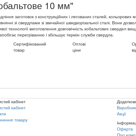
обальтове 10 мм"
іння заготовок з конструкційних і легованих сталей, кольорових ме
внянні зі свердлами зі звичайної швидкорізальної сталі. Вони дозв
ливої ​​технології виготовлення довговічність кобальтових свердел 
апобігає перегріванню і збільшує термін служби свердла.
Сертифікований
Оптові
О
товар
ціни
ві
стий кабінет
Додатков
стий кабінет
Виробни
кти
Акції
нення товару
Інформац
Оферта
Про комп