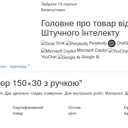
Забрати 10 серпня
Безкоштовно
Головне про товар ві
Штучного Інтелекту
Grok
Perplexity
Chat
Microsoft Copilot
YouChat
Google AI
0
ння - відповідь
юр 150×30 з ручкою"
алі. Дає ідеально гладку поверхню. Для внутрішніх робіт. Матеріал: 
Сертифікований
Оптові
О
товар
ціни
ві