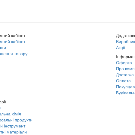
стий кабінет
Додатков
стий кабінет
Виробни
кти
Акції
нення товару
Інформац
Оферта
Про комп
Доставка
Оплата
Покупцев
Будівельн
орії
и
ельна хімія
рсальні продукти
й інструмент
тні матеріали