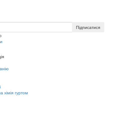
Підписатися
о
ки
ія
анію
і
а хімія гуртом