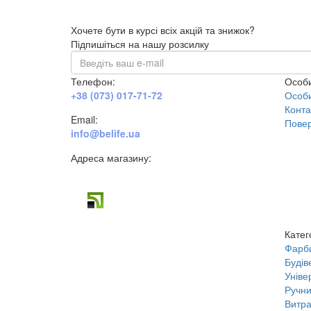
Хочете бути в курсі всіх акцій та знижок?
Підпишіться на нашу розсилку
Телефон:
Особи
+38 (073) 017-71-72
Особи
Конта
Email:
Повер
info@belife.ua
Адреса магазину:
м. Дніпро, вул. Будівельників, 45а
Катег
Фарб
Будів
Уніве
Ручни
Витра