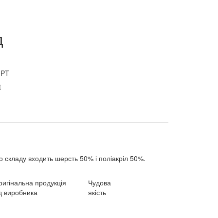
д
GPT
До складу входить шерсть 50% і поліакріл 50%.
ригінальна продукція
Чудова
д виробника
якість